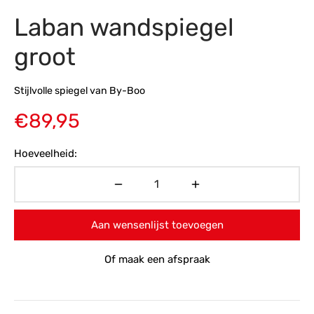
Laban wandspiegel
s
amerbank
eubelen
table
planken
en Toonmodellen
bekleding
dex PVC
et- en montageservice
groot
programma’s
nmeubelen
ichting toonmodel
ett PVC
Stijlvolle spiegel van By-Boo
chting
€
89,95
ratie
Hoeveelheid:
modellen
Aan wensenlijst toevoegen
Of maak een afspraak