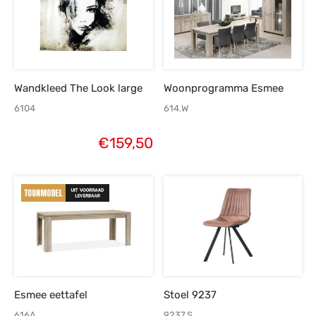
Wandkleed The Look large
Woonprogramma Esmee
6104
614.W
€
159,50
Esmee eettafel
Stoel 9237
616A
9237.S