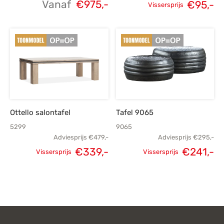
Vanaf
€
975,-
Oorspronkelijke
H
€
95,-
Vissersprijs
prijs was:
p
€139,-.
Ottello salontafel
Tafel 9065
5299
9065
Adviesprijs
€
479,-
Adviesprijs
€
295,-
€
339,-
€
241,-
Vissersprijs
Vissersprijs
Oorspronkelijke
Huidige
Oorspronkelijke
H
prijs was:
prijs is:
prijs was:
p
€479,-.
€339,-.
€295,-.
€