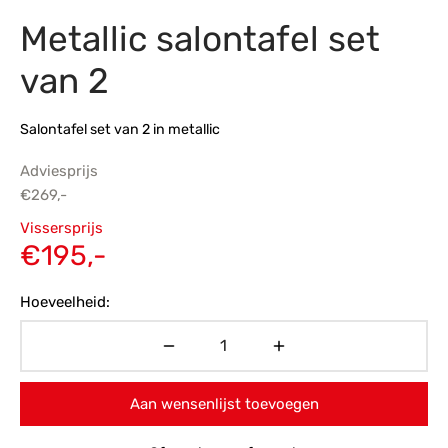
Metallic salontafel set
s
amerbank
eubelen
table
planken
en Toonmodellen
bekleding
dex PVC
et- en montageservice
van 2
programma’s
nmeubelen
ichting toonmodel
ett PVC
Salontafel set van 2 in metallic
chting
Adviesprijs
ratie
€
269,-
Oorspronkelijke
Vissersprijs
modellen
prijs was:
Huidige
€
195,-
€269,-.
prijs is:
Hoeveelheid:
€195,-.
Aan wensenlijst toevoegen