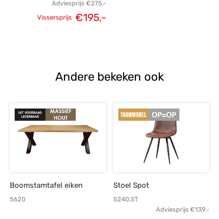
Adviesprijs
€
275,-
€
195,-
Vissersprijs
Oorspronkelijke
Huidige
prijs was:
prijs is:
€275,-.
€195,-.
Andere bekeken ook
Boomstamtafel eiken
Stoel Spot
5620
5240.ST
Adviesprijs
€
139,-