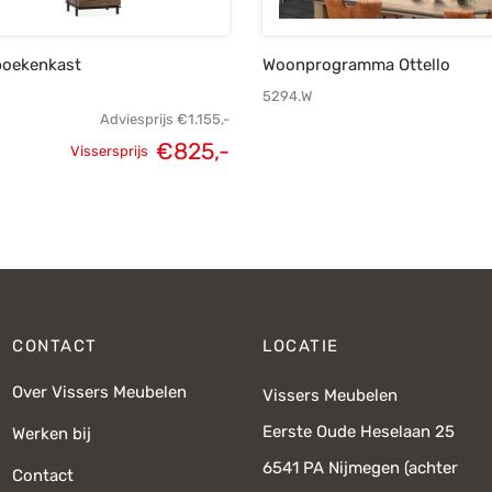
boekenkast
Woonprogramma Ottello
5294.W
Adviesprijs
€
1.155,-
€
825,-
Vissersprijs
Oorspronkelijke
Huidige
prijs was:
prijs is:
€1.155,-.
€825,-.
CONTACT
LOCATIE
Over Vissers Meubelen
Vissers Meubelen
Eerste Oude Heselaan 25
Werken bij
6541 PA Nijmegen (achter
Contact