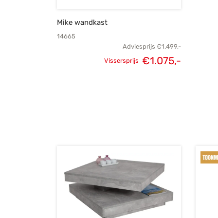
Mike wandkast
14665
Adviesprijs
€
1.499,-
€
1.075,-
Vissersprijs
Oorspronkelijke
Huidig
prijs was:
prijs i
€1.499,-.
€1.075,-