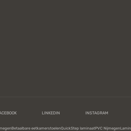
jmegen
Betaalbare eetkamerstoelen
QuickStep laminaat
PVC Nijmegen
Lamin