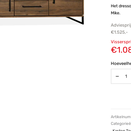
Het dresso
Mike.
Adviespri
€
1.525,-
Oorsp
Visserspr
prijs
€
1.0
€1.52
Hoeveelhe
Artikelnu
Categorie
Kasten T