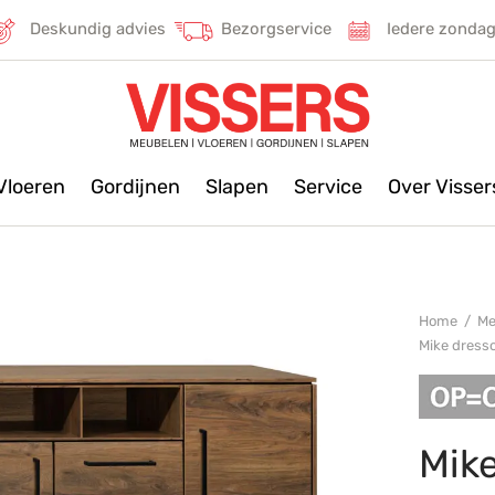
Deskundig advies
Bezorgservice
Iedere zonda
Vloeren
Gordijnen
Slapen
Service
Over Visse
Home
/
Me
Mike dresso
Mike