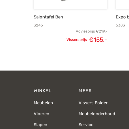
Salontafel Ben
Expo 
3245
5303
Adviesprijs
€
219,-
€
155,-
Vissersprijs
Oorspronkelijke
Huidige
prijs was:
prijs is:
€219,-.
€155,-.
WINKEL
MEER
Meubelen
Vissers Folder
Vloeren
Meubelonderhoud
Slapen
Service