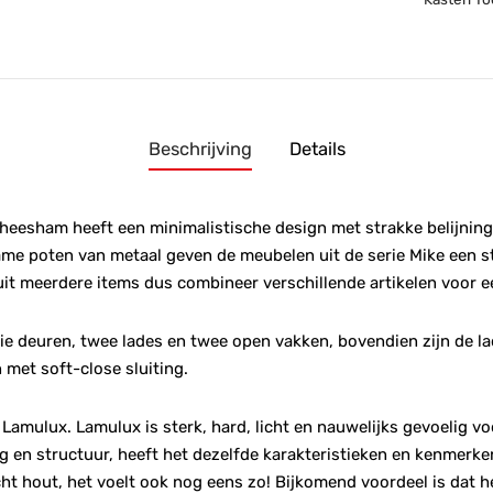
Beschrijving
Details
 Sheesham heeft een minimalistische design met strakke belijni
me poten van metaal geven de meubelen uit de serie Mike een stij
 meerdere items dus combineer verschillende artikelen voor e
rie deuren, twee lades en twee open vakken, bovendien zijn de l
 met soft-close sluiting.
Lamulux. Lamulux is sterk, hard, licht en nauwelijks gevoelig v
 en structuur, heeft het dezelfde karakteristieken en kenmerke
s echt hout, het voelt ook nog eens zo! Bijkomend voordeel is dat