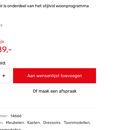
ir is onderdeel van het stijlvol woonprogramma
js
ronkelijke
ijs
 was:
Huidige
89,-
5,-.
prijs is:
id:
€1.089,-.
Aan wensenlijst toevoegen
Of maak een afspraak
mmer:
14666
ën:
Meubelen
,
Kasten
,
Dressoirs
,
Toonmodellen
,
oonmodellen