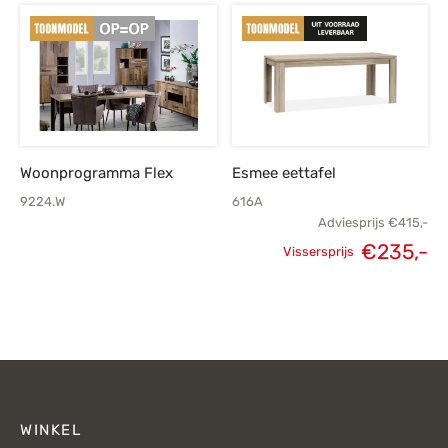
prijs was:
prijs is:
prijs was:
p
€229,-.
€159,-.
€219,-.
€
Woonprogramma Flex
Esmee eettafel
9224.W
616A
Adviesprijs
€
415,-
€
235,-
Vissersprijs
Oorspronkelijke
H
prijs was:
p
€415,-.
€
WINKEL