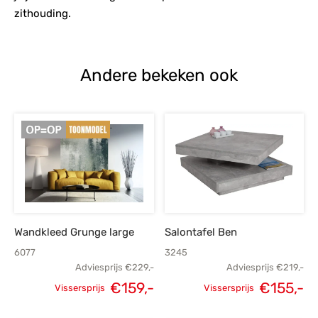
zithouding.
Andere bekeken ook
Wandkleed Grunge large
Salontafel Ben
6077
3245
Adviesprijs
€
229,-
Adviesprijs
€
219,-
€
159,-
€
155,-
Vissersprijs
Vissersprijs
Oorspronkelijke
Huidige
Oorspronkelijke
H