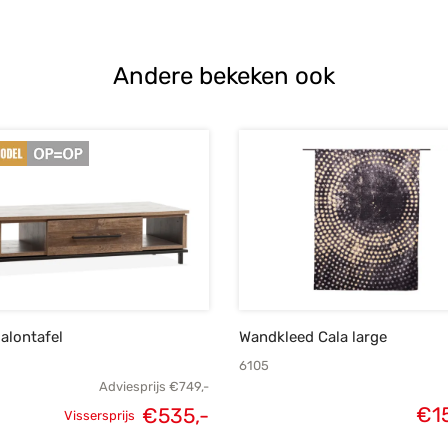
Andere bekeken ook
alontafel
Wandkleed Cala large
6105
Adviesprijs
€
749,-
€
1
€
535,-
Vissersprijs
Oorspronkelijke
Huidige