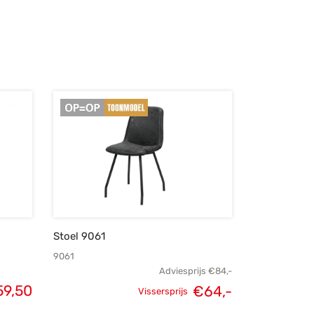
Stoel 9061
9061
Adviesprijs
€
84,-
59,50
€
64,-
Vissersprijs
Oorspronkelijke
Huidige