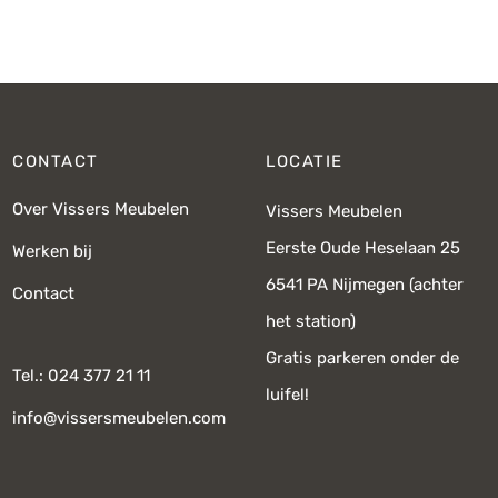
prijs was:
prijs is:
€749,-.
€535,-.
CONTACT
LOCATIE
Over Vissers Meubelen
Vissers Meubelen
Eerste Oude Heselaan 25
Werken bij
6541 PA Nijmegen (achter
Contact
het station)
Gratis parkeren onder de
Tel.: 024 377 21 11
luifel!
info@vissersmeubelen.com