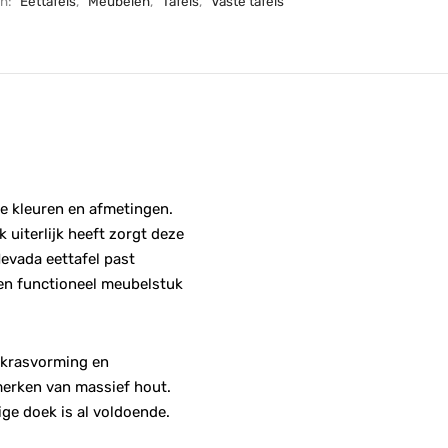
ën:
Eettafels
,
Meubelen
,
Tafels
,
Vaste tafels
se kleuren en afmetingen.
 uiterlijk heeft zorgt deze
Nevada eettafel past
een functioneel meubelstuk
r krasvorming en
merken van massief hout.
ige doek is al voldoende.