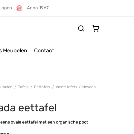
g open
Anno 1967
rs Meubelen
Contact
ubelen
/
Tafels
/
Eettafels
/
Vaste tafels
/
Nevada
ada eettafel
eens ovale eettafel met een organische poot