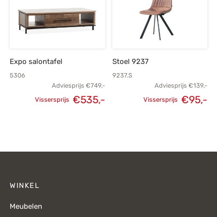
€119,-.
Expo salontafel
Stoel 9237
5306
9237.S
Adviesprijs
€
749,-
Adviesprijs
€
139,-
Oorspronkelijke
H
€
535,-
€
95,-
Vissersprijs
Vissersprijs
Oorspronkelijke
Huidige
prijs was:
p
prijs was:
prijs is:
€139,-.
€749,-.
€535,-.
WINKEL
Meubelen