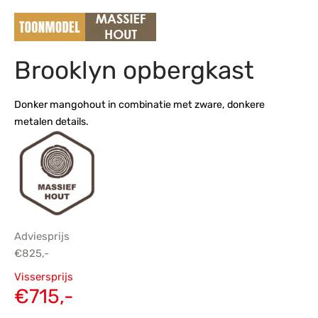
s
amerbank
eubelen
table
planken
en Toonmodellen
bekleding
dex PVC
et- en montageservice
Brooklyn opbergkast
programma’s
nmeubelen
ichting toonmodel
ett PVC
chting
Donker mangohout in combinatie met zware, donkere
metalen details.
ratie
modellen
Adviesprijs
€
825,-
Oorspronkelijke
Vissersprijs
prijs was:
Huidige
€
715,-
€825,-.
prijs is: