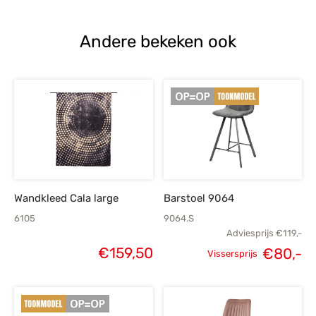
€645,-.
€495,-.
Andere bekeken ook
Wandkleed Cala large
Barstoel 9064
6105
9064.S
Adviesprijs
€
119,-
€
159,50
€
80,-
Vissersprijs
Oorspronkelijke
H
prijs was:
p