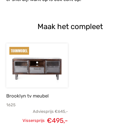
Maak het compleet
Brooklyn tv meubel
1625
Adviesprijs
€
645,-
€
495,-
Vissersprijs
Oorspronkelijke
Huidige
prijs was:
prijs is: