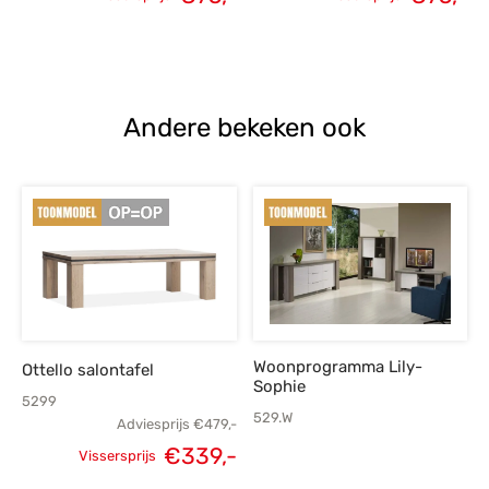
Oorspronkelijke
Huidige
Oorspronkelijke
H
prijs was:
prijs is:
prijs was:
p
€105,-.
€75,-.
€105,-.
Andere bekeken ook
Woonprogramma Lily-
Ottello salontafel
Sophie
5299
529.W
Adviesprijs
€
479,-
€
339,-
Vissersprijs
Oorspronkelijke
Huidige