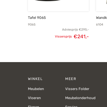
Tafel 9065
Wandkl
9065
6104
Adviesprijs
€
295,-
€
241,-
Vissersprijs
Oorspronkelijke
Huidige
prijs was:
prijs is:
€295,-.
€241,-.
WINKEL
MEER
Meubelen
Vissers Folder
Vloeren
Meubelonderhoud