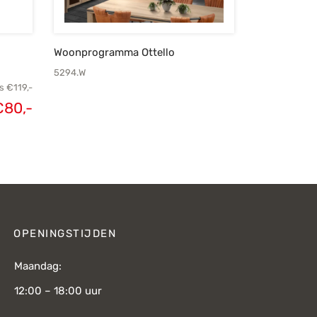
Woonprogramma Ottello
5294.W
s
€
119,-
€
80,-
kelijke
Huidige
js was:
prijs is:
€119,-.
€80,-.
OPENINGSTIJDEN
Maandag:
12:00 – 18:00 uur