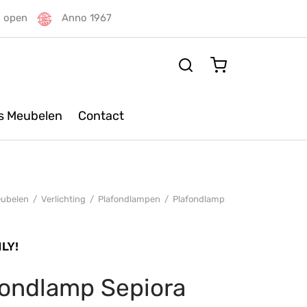
g open
Anno 1967
rs Meubelen
Contact
ubelen
/
Verlichting
/
Plafondlampen
/
Plafondlamp
fondlamp Sepiora