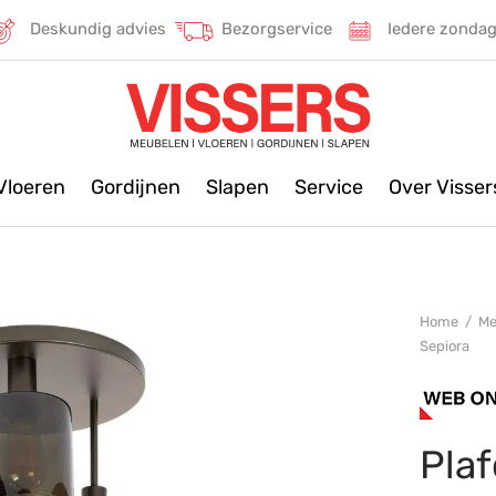
Deskundig advies
Bezorgservice
Iedere zonda
Vloeren
Gordijnen
Slapen
Service
Over Visse
Home
/
Me
Sepiora
Pla