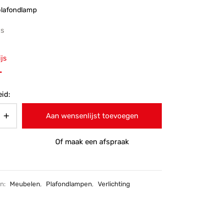
lafondlamp
js
ronkelijke
ijs
 was:
Huidige
-
-.
prijs is:
id:
€95,-.
Aan wensenlijst toevoegen
Of maak een afspraak
ën:
Meubelen
,
Plafondlampen
,
Verlichting