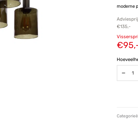
moderne p
Adviespri
€
135,-
Oorsp
Visserspr
prijs
€
95,
€135,
Hoeveelhe
Categorie