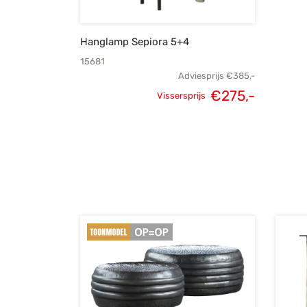
Hanglamp Sepiora 5+4
15681
Adviesprijs
€
385,-
€
275,-
Vissersprijs
Oorspronkelijke
Huidige
prijs was:
prijs is:
€385,-.
€275,-.