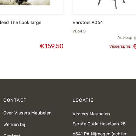
eed The Look large
Barstoel 9064
9064.S
Adviesprij
€
159,50
Vissersprijs
Oorspron
pri
CONTACT
LOCATIE
Over Vissers Meubelen
Vissers Meubelen
Eerste Oude Heselaan 25
Werken bij
6541 PA Nijmegen (achter