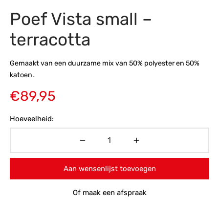
Poef Vista small –
s
amerbank
eubelen
table
planken
en Toonmodellen
bekleding
dex PVC
et- en montageservice
terracotta
programma’s
nmeubelen
ichting toonmodel
ett PVC
Gemaakt van een duurzame mix van 50% polyester en 50%
chting
katoen.
ratie
€
89,95
modellen
Hoeveelheid:
Aan wensenlijst toevoegen
Of maak een afspraak