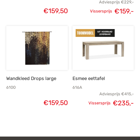
Adviesprijs
€
229,-
€
159,50
€
159,-
Vissersprijs
Oorspronkelijke
H
prijs was:
p
€229,-.
€
Wandkleed Drops large
Esmee eettafel
6100
616A
Adviesprijs
€
415,-
€
159,50
€
235,-
Vissersprijs
Oorspronkelijke
H
prijs was:
p
€415,-.
€