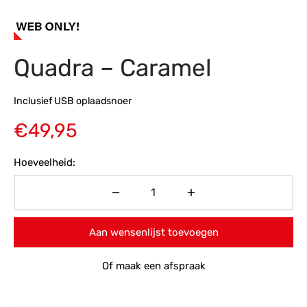
s
amerbank
eubelen
table
planken
en Toonmodellen
bekleding
dex PVC
et- en montageservice
Quadra – Caramel
programma’s
nmeubelen
ichting toonmodel
ett PVC
chting
Inclusief USB oplaadsnoer
ratie
€
49,95
modellen
Hoeveelheid:
Aan wensenlijst toevoegen
Of maak een afspraak