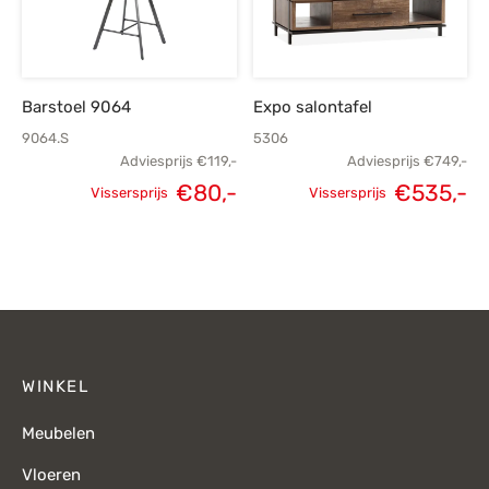
Barstoel 9064
Expo salontafel
9064.S
5306
Adviesprijs
€
119,-
Adviesprijs
€
749,-
€
80,-
€
535,-
Vissersprijs
Vissersprijs
Oorspronkelijke
Huidige
Oorspronkelijke
H
prijs was:
prijs is:
prijs was:
p
€119,-.
€80,-.
€749,-.
€
WINKEL
Meubelen
Vloeren