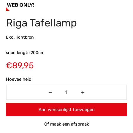
s
amerbank
eubelen
table
planken
en Toonmodellen
bekleding
dex PVC
et- en montageservice
Riga Tafellamp
programma’s
nmeubelen
ichting toonmodel
ett PVC
Excl. lichtbron
chting
snoerlengte 200cm
ratie
€
89,95
modellen
Hoeveelheid:
Aan wensenlijst toevoegen
Of maak een afspraak