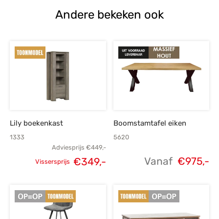
Andere bekeken ook
Lily boekenkast
Boomstamtafel eiken
1333
5620
Adviesprijs
€
449,-
Vanaf
€
975,-
€
349,-
Vissersprijs
Oorspronkelijke
Huidige
prijs was:
prijs is:
€449,-.
€349,-.