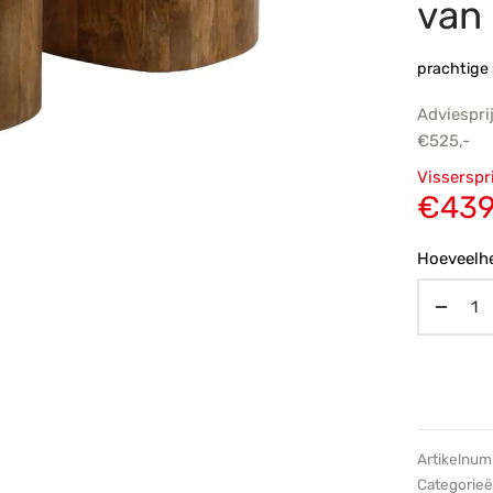
van
prachtige
Adviespri
€
525,-
Oorsp
Visserspr
prijs
€
439
€525,
Hoeveelhe
Artikelnu
Categorie