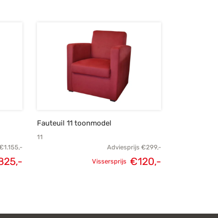
Fauteuil 11 toonmodel
11
€
1.155,-
Adviesprijs
€
299,-
825,-
€
120,-
Vissersprijs
lijke
Huidige
Oorspronkelijke
Huidige
s was:
prijs is:
prijs was:
prijs is:
155,-.
€825,-.
€299,-.
€120,-.