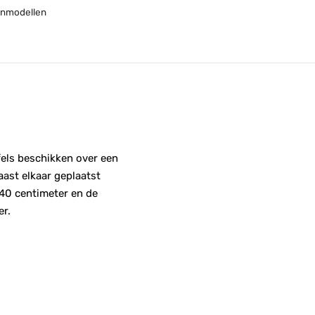
onmodellen
fels beschikken over een
aast elkaar geplaatst
 40 centimeter en de
er.