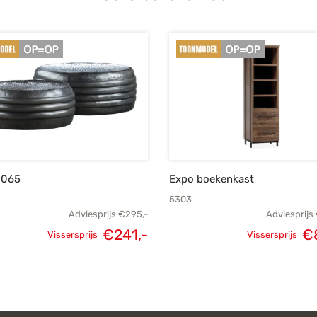
9065
Expo boekenkast
5303
Adviesprijs
€
295,-
Adviesprijs
€
241,-
€
Vissersprijs
Vissersprijs
Oorspronkelijke
Huidige
Oorspronke
prijs was:
prijs is:
prij
€295,-.
€241,-.
€1.