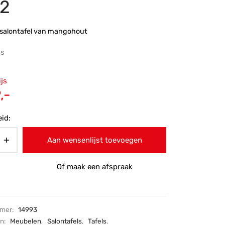
 2
 salontafel van mangohout
js
ronkelijke
ijs
 was:
Huidige
,-
-.
prijs is:
id:
€439,-.
Aan wensenlijst toevoegen
Of maak een afspraak
mmer:
14993
ën:
Meubelen
,
Salontafels
,
Tafels
,