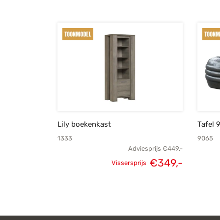
Lily boekenkast
Tafel 
1333
9065
Adviesprijs
€
449,-
€
349,-
Vissersprijs
Oorspronkelijke
Huidige
prijs was:
prijs is:
€449,-.
€349,-.