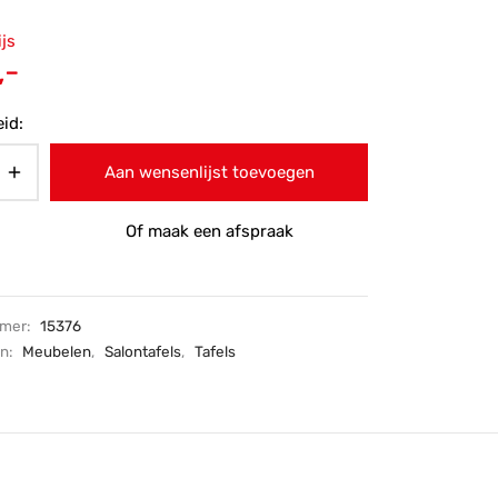
ronkelijke
ijs
 was:
Huidige
,-
-.
prijs is:
id:
€195,-.
Aan wensenlijst toevoegen
Of maak een afspraak
mmer:
15376
ën:
Meubelen
,
Salontafels
,
Tafels