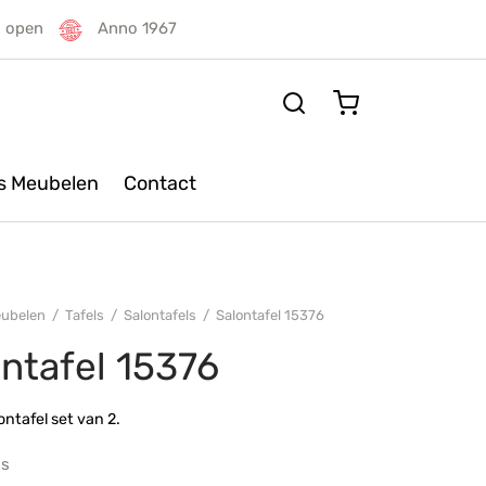
g open
Anno 1967
rs Meubelen
Contact
ubelen
/
Tafels
/
Salontafels
/
Salontafel 15376
ntafel 15376
ontafel set van 2.
js