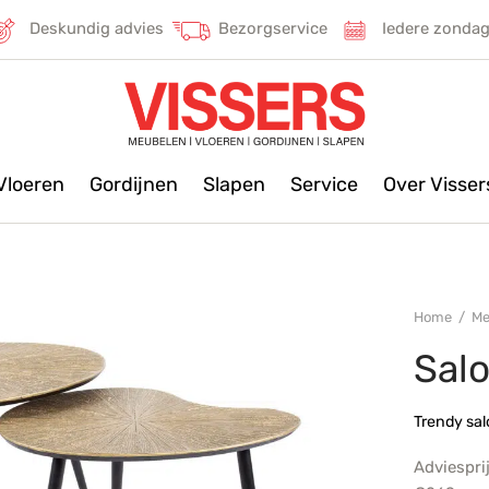
Deskundig advies
Bezorgservice
Iedere zonda
Vloeren
Gordijnen
Slapen
Service
Over Visse
Home
/
Me
Salo
Trendy sal
Adviespri