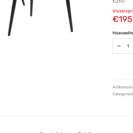
€
269,-
Oorsp
Visserspr
prijs
€
195
€269,
Hoeveelhe
Artikelnu
Categorie