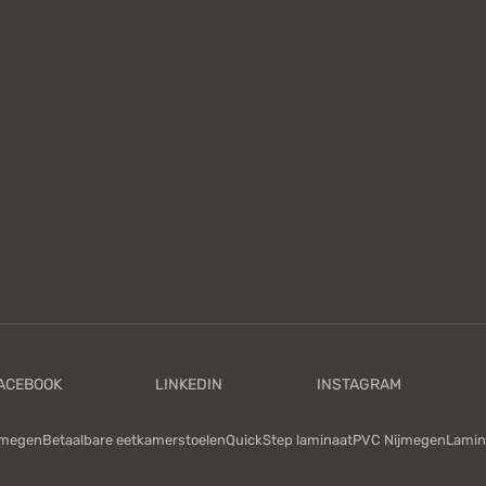
jmegen
Betaalbare eetkamerstoelen
QuickStep laminaat
PVC Nijmegen
Lamin