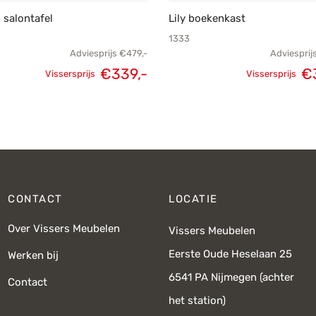
o salontafel
Lily boekenkast
1333
Adviesprijs
€
479,-
Adviesprij
€
339,-
€
Vissersprijs
Vissersprijs
Oorspronkelijke
Huidige
Oorspronke
prijs was:
prijs is:
prij
€479,-.
€339,-.
€4
CONTACT
LOCATIE
Over Vissers Meubelen
Vissers Meubelen
Eerste Oude Heselaan 25
Werken bij
6541 PA Nijmegen (achter
Contact
het station)