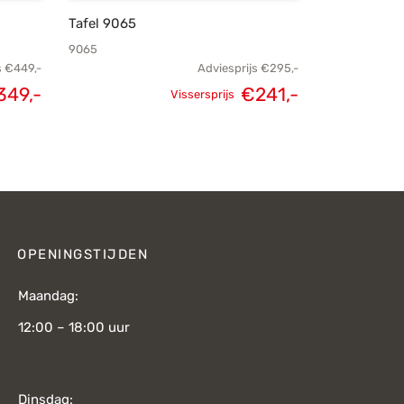
Tafel 9065
9065
s
€
449,-
Adviesprijs
€
295,-
349,-
€
241,-
Vissersprijs
lijke
Huidige
Oorspronkelijke
Huidige
s was:
prijs is:
prijs was:
prijs is:
49,-.
€349,-.
€295,-.
€241,-.
OPENINGSTIJDEN
Maandag:
12:00 – 18:00 uur
Dinsdag: