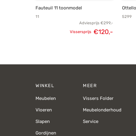
Fauteuil 11 toonmodel
Ottell
11
5299
Adviesprijs
€
299,-
€
120,-
Vissersprijs
Oorspronkelijke
Huidige
prijs was:
prijs is:
€299,-.
€120,-.
WINKEL
MEER
Meubelen
Vissers Folder
Vloeren
Meubelonderhoud
Slapen
Service
Gordijnen