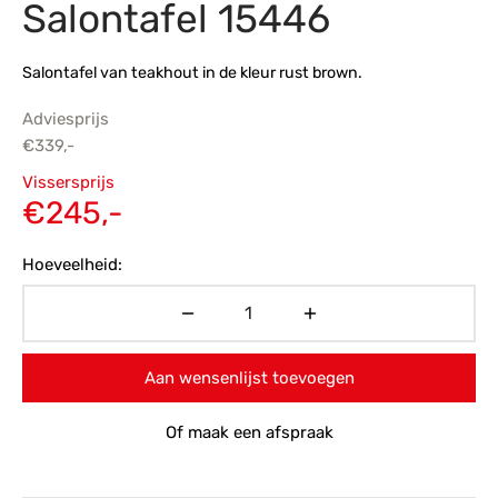
Salontafel 15446
s
amerbank
eubelen
table
planken
en Toonmodellen
bekleding
dex PVC
et- en montageservice
Salontafel van teakhout in de kleur rust brown.
programma’s
nmeubelen
ichting toonmodel
ett PVC
Adviesprijs
€
339,-
chting
Oorspronkelijke
Vissersprijs
ratie
prijs was:
Huidige
€
245,-
€339,-.
prijs is:
modellen
Hoeveelheid:
€245,-.
Aan wensenlijst toevoegen
Of maak een afspraak