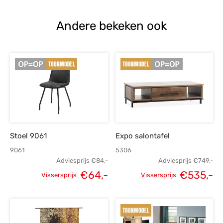
Andere bekeken ook
Stoel 9061
Expo salontafel
9061
5306
Adviesprijs
€
84,-
Adviesprijs
€
749,-
€
64,-
€
535,-
Vissersprijs
Vissersprijs
Oorspronkelijke
Huidige
Oorspronkelijke
H
prijs was:
prijs is:
prijs was:
p
€84,-.
€64,-.
€749,-.
€