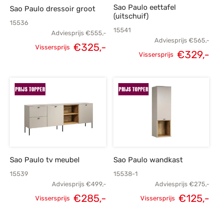
Sao Paulo eettafel
Sao Paulo dressoir groot
(uitschuif)
15536
15541
Adviesprijs
€
555,-
Adviesprijs
€
565,-
€
325,-
Vissersprijs
€
329,-
Oorspronkelijke
Huidige
Vissersprijs
Oorspronkelijke
H
prijs was:
prijs is:
prijs was:
p
€555,-.
€325,-.
€565,-.
€
Sao Paulo tv meubel
Sao Paulo wandkast
15539
15538-1
Adviesprijs
€
499,-
Adviesprijs
€
275,-
€
285,-
€
125,-
Vissersprijs
Vissersprijs
Oorspronkelijke
Huidige
Oorspronkelijke
H