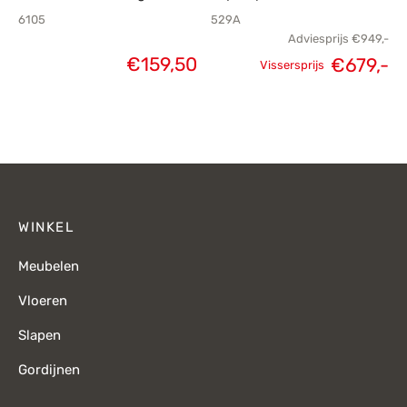
6105
529A
Adviesprijs
€
949,-
€
159,50
€
679,-
Vissersprijs
Oorspronkelijke
H
prijs was:
p
€949,-.
€
WINKEL
Meubelen
Vloeren
Slapen
Gordijnen