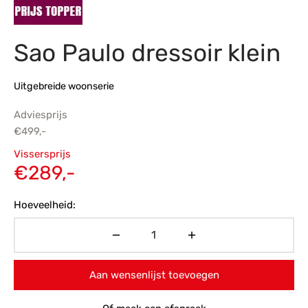
s
amerbank
eubelen
table
planken
en Toonmodellen
bekleding
dex PVC
et- en montageservice
Sao Paulo dressoir klein
programma’s
nmeubelen
ichting toonmodel
ett PVC
Uitgebreide woonserie
chting
Adviesprijs
ratie
€
499,-
Oorspronkelijke
Vissersprijs
modellen
prijs was:
Huidige
€
289,-
€499,-.
prijs is:
Hoeveelheid:
€289,-.
Aan wensenlijst toevoegen