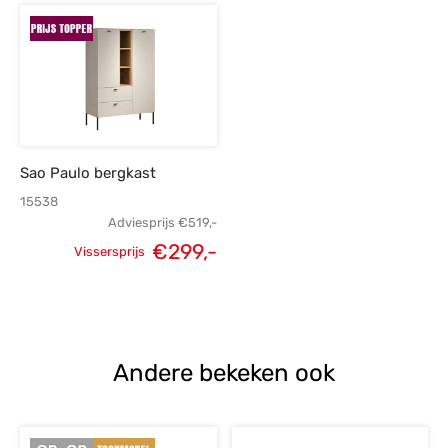
prijs was:
prijs is:
prijs was:
p
€499,-.
€285,-.
€275,-.
€
Sao Paulo bergkast
15538
Adviesprijs
€
519,-
€
299,-
Vissersprijs
Oorspronkelijke
Huidige
prijs was:
prijs is:
€519,-.
€299,-.
Andere bekeken ook