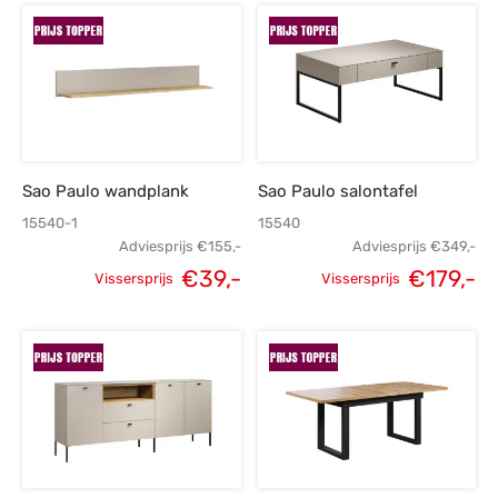
Sao Paulo wandplank
Sao Paulo salontafel
15540-1
15540
Adviesprijs
€
155,-
Adviesprijs
€
349,-
€
39,-
€
179,-
Vissersprijs
Vissersprijs
Oorspronkelijke
Huidige
Oorspronkelijke
H
prijs was:
prijs is:
prijs was:
p
€155,-.
€39,-.
€349,-.
€