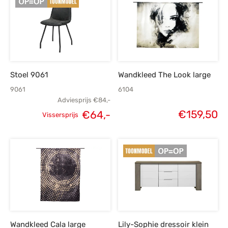
Stoel 9061
Wandkleed The Look large
9061
6104
Adviesprijs
€
84,-
€
159,50
€
64,-
Vissersprijs
Oorspronkelijke
Huidige
prijs was:
prijs is:
€84,-.
€64,-.
Wandkleed Cala large
Lily-Sophie dressoir klein