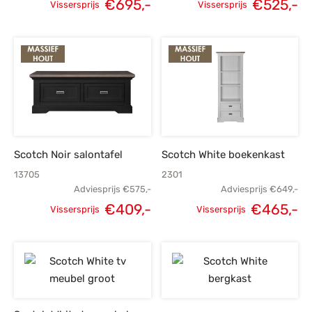
€
695,-
€
525,-
Vissersprijs
Vissersprijs
Oorspronkelijke
Huidige
Oorspronkelijke
H
prijs was:
prijs is:
prijs was:
p
€975,-.
€695,-.
€735,-.
€
Scotch Noir salontafel
Scotch White boekenkast
13705
2301
Adviesprijs
€
575,-
Adviesprijs
€
649,-
€
409,-
€
465,-
Vissersprijs
Vissersprijs
Oorspronkelijke
Huidige
Oorspronkelijke
H
prijs was:
prijs is:
prijs was:
p
€575,-.
€409,-.
€649,-.
€