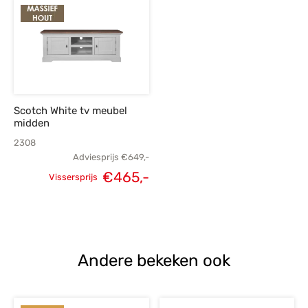
prijs was:
p
€385,-.
€275,-.
€575,-.
€
Scotch White tv meubel
midden
2308
Adviesprijs
€
649,-
€
465,-
Vissersprijs
Oorspronkelijke
Huidige
prijs was:
prijs is:
€649,-.
€465,-.
Andere bekeken ook