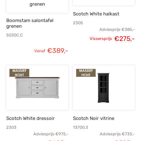
€719,-.
€515,-.
Scotch White halkast
Boomstam salontafel
2305
grenen
Adviesprijs
€
385,-
5030C.C
€
275,-
Vissersprijs
Oorspronkelijke
H
€
389,-
Vanaf
prijs was:
p
€385,-.
€
Scotch White dressoir
Scotch Noir vitrine
2303
13700.3
Adviesprijs
€
975,-
Adviesprijs
€
735,-