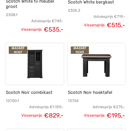
Scotch White tv meubel
Scotch White bergkast
groot
2305.2
2308.1
Adviesprijs
€
719,-
Adviesprijs
€
749,-
€
515,-
Vissersprijs
€
535,-
Vissersprijs
Oorspronkelijke
H
Oorspronkelijke
Huidige
prijs was:
p
prijs was:
prijs is:
€719,-.
€
€749,-.
€535,-.
Scotch Noir combikast
Scotch Noir hoektafel
13700.1
13704
Adviesprijs
€
1.159,-
Adviesprijs
€
275,-
€
829,-
€
195,-
Vissersprijs
Vissersprijs
Oorspronkelijke
Huidige
Oorspronkelijke
H