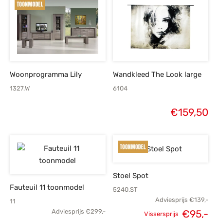
Woonprogramma Lily
Wandkleed The Look large
1327.W
6104
€
159,50
Stoel Spot
Fauteuil 11 toonmodel
5240.ST
Adviesprijs
€
139,-
11
Oorspronkelijke
H
€
95,-
Adviesprijs
€
299,-
Vissersprijs