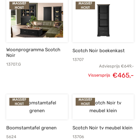
prijs was:
prijs is:
prijs was:
p
€1.159,-.
€829,-.
€275,-.
€
Woonprogramma Scotch
Scotch Noir boekenkast
Noir
13707
13707.G
Adviesprijs
€
649,-
€
465,-
Vissersprijs
Oorspronkelijke
H
prijs was:
p
€649,-.
€
Boomstamtafel grenen
Scotch Noir tv meubel klein
5624
13706