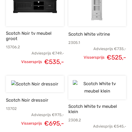
Scotch Noir tv meubel
Scotch White vitrine
groot
2305.1
13706.2
Adviesprijs
€
735,-
Adviesprijs
€
749,-
€
525,-
Vissersprijs
€
535,-
Vissersprijs
Oorspronkelijke
H
Oorspronkelijke
Huidige
prijs was:
p
prijs was:
prijs is:
€735,-.
€
€749,-.
€535,-.
Scotch Noir dressoir
Scotch White tv meubel
13702
klein
Adviesprijs
€
975,-
2308.2
€
695,-
Vissersprijs
Adviesprijs
€
545,-
Oorspronkelijke
Huidige