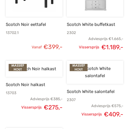
Scotch Noir eettafel
Scotch White buffetkast
13702.1
2302
Adviesprijs
€
1.665,-
€
399,-
€
1.189,-
Vanaf
Vissersprijs
Oorspronkelijke
H
prijs was:
p
€1.665,-.
€1
Scotch Noir halkast
Scotch White salontafel
13703
Adviesprijs
€
385,-
2307
€
275,-
Adviesprijs
€
575,-
Vissersprijs
Oorspronkelijke
Huidige
€
409,-
Vissersprijs
Oorspronkelijke
H
prijs was:
prijs is: