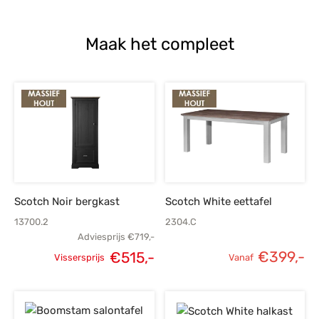
Maak het compleet
Scotch Noir bergkast
Scotch White eettafel
13700.2
2304.C
Adviesprijs
€
719,-
€
399,-
€
515,-
Vissersprijs
Vanaf
Oorspronkelijke
Huidige
prijs was:
prijs is: