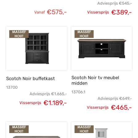
Adviesprijs
€
545,-
€
575,-
€
389,-
Vanaf
Vissersprijs
Oorspronkelijke
H
prijs was:
p
€545,-.
€
Scotch Noir tv meubel
Scotch Noir buffetkast
midden
13700
13706.1
Adviesprijs
€
1.665,-
Adviesprijs
€
649,-
€
1.189,-
Vissersprijs
€
465,-
Oorspronkelijke
Huidige
Vissersprijs
Oorspronkelijke
H
prijs was:
prijs is:
prijs was:
p
€1.665,-.
€1.189,-.
€649,-.
€