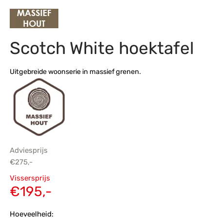
s
amerbank
eubelen
table
planken
en Toonmodellen
bekleding
dex PVC
et- en montageservice
Scotch White hoektafel
programma’s
nmeubelen
ichting toonmodel
ett PVC
chting
Uitgebreide woonserie in massief grenen.
ratie
modellen
Adviesprijs
€
275,-
Oorspronkelijke
Vissersprijs
prijs was:
Huidige
€
195,-
€275,-.
prijs is:
Hoeveelheid: