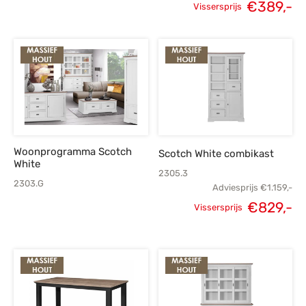
€
389,-
Vissersprijs
prijs was:
prijs is:
Oorspronkelijke
H
€975,-.
€695,-.
prijs was:
p
€545,-.
€
Woonprogramma Scotch
Scotch White combikast
White
2305.3
2303.G
Adviesprijs
€
1.159,-
€
829,-
Vissersprijs
Oorspronkelijke
H
prijs was:
p
€1.159,-.
€