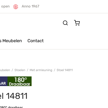
g open
Anno 1967
rs Meubelen
Contact
ubelen
/
Stoelen
/
Met armleuning
/
Stoel 14811
l 14811
 180° draaibaar.