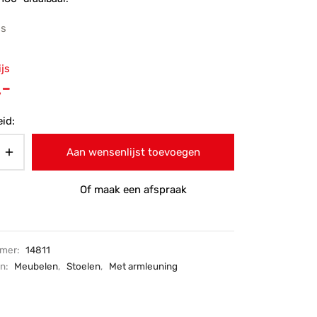
js
ronkelijke
ijs
 was:
Huidige
,-
-.
prijs is:
id:
€169,-.
Aan wensenlijst toevoegen
Of maak een afspraak
mmer:
14811
ën:
Meubelen
,
Stoelen
,
Met armleuning