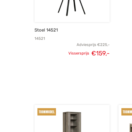
Stoel 14521
14521
Adviesprijs
€
225,-
€
159,-
Vissersprijs
Oorspronkelijke
Huidige
prijs was:
prijs is:
€225,-.
€159,-.