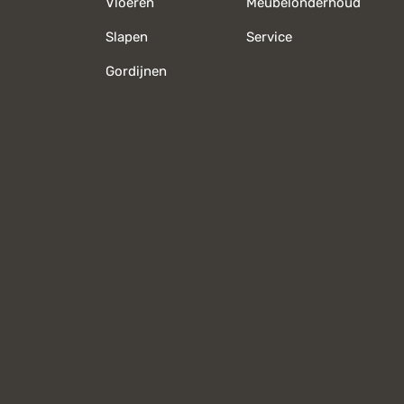
Vloeren
Meubelonderhoud
Slapen
Service
Gordijnen