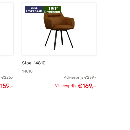
Stoel 14810
14810
s
€
225,-
Adviesprijs
€
239,-
159,-
€
169,-
Vissersprijs
elijke
Huidige
Oorspronkelijke
Huidige
s was:
prijs is:
prijs was:
prijs is:
225,-.
€159,-.
€239,-.
€169,-.