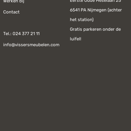
Eerste Oude Heselaan 25
Werken bij
6541 PA Nijmegen (achter
Contact
het station)
Gratis parkeren onder de
Tel.: 024 377 21 11
luifel!
info@vissersmeubelen.com