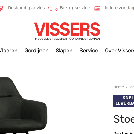
Deskundig advies
Bezorgservice
Iedere zonda
Vloeren
Gordijnen
Slapen
Service
Over Visse
Home
/
Me
Stoe
De stoel is