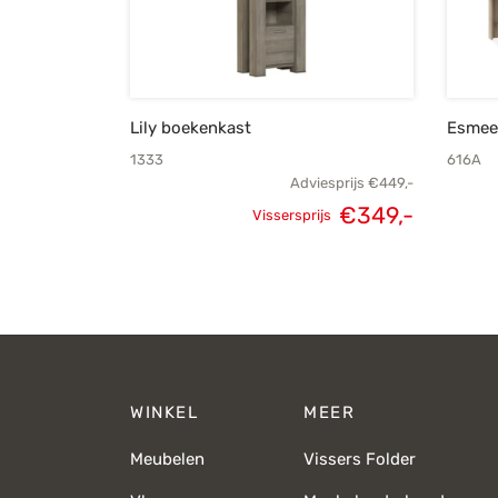
Lily boekenkast
Esmee 
1333
616A
Adviesprijs
€
449,-
€
349,-
Vissersprijs
Oorspronkelijke
Huidige
prijs was:
prijs is:
€449,-.
€349,-.
WINKEL
MEER
Meubelen
Vissers Folder