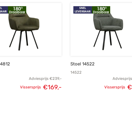
14812
Stoel 14522
14522
Adviesprijs
€
239,-
Adviesprij
€
169,-
€
Vissersprijs
Vissersprijs
Oorspronkelijke
Huidige
Oorspronk
prijs was:
prijs is:
prij
€239,-.
€169,-.
€