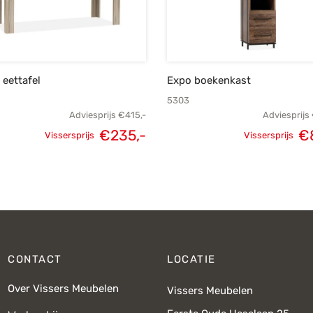
eettafel
Expo boekenkast
5303
Adviesprijs
€
415,-
Adviesprijs
€
235,-
€
Vissersprijs
Vissersprijs
Oorspronkelijke
Huidige
Oorspronke
prijs was:
prijs is:
prij
€415,-.
€235,-.
€1.
CONTACT
LOCATIE
Over Vissers Meubelen
Vissers Meubelen