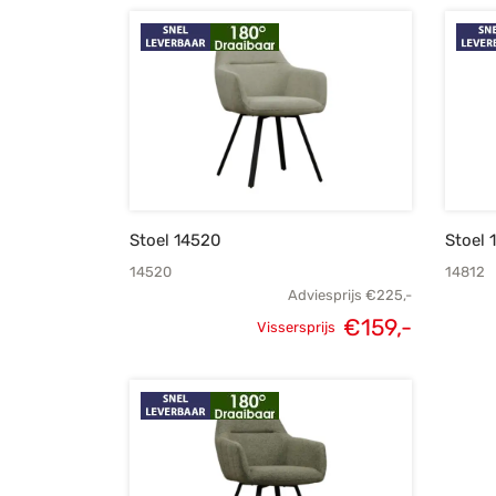
Stoel 14520
Stoel 
14520
14812
Adviesprijs
€
225,-
€
159,-
Vissersprijs
Oorspronkelijke
Huidige
prijs was:
prijs is:
€225,-.
€159,-.