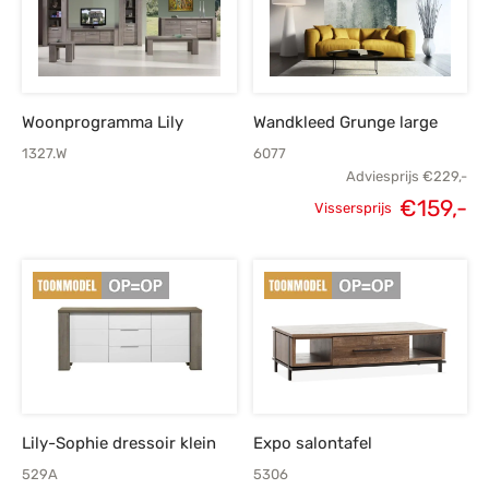
Woonprogramma Lily
Wandkleed Grunge large
1327.W
6077
Adviesprijs
€
229,-
€
159,-
Vissersprijs
Oorspronkelijke
H
prijs was:
p
€229,-.
€
Lily-Sophie dressoir klein
Expo salontafel
529A
5306