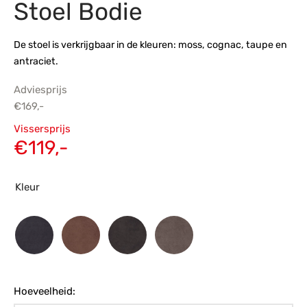
Stoel Bodie
s
amerbank
eubelen
table
planken
en Toonmodellen
bekleding
dex PVC
et- en montageservice
De stoel is verkrijgbaar in de kleuren: moss, cognac, taupe en
antraciet.
programma’s
nmeubelen
ichting toonmodel
ett PVC
Adviesprijs
chting
€
169,-
Oorspronkelijke
ratie
Vissersprijs
prijs was:
Huidige
€
119,-
modellen
€169,-.
prijs is:
€119,-.
Kleur
Hoeveelheid: