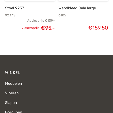
Stoel 9237
Wandkleed Cala large
9237.S
6105
Adviesprijs
€
139,-
Oorspronkelijke
Huidige
€
159,50
€
95,-
Vissersprijs
prijs was:
prijs is:
€139,-.
€95,-.
WINKEL
Meubelen
Vloeren
Slapen
Gordijnen