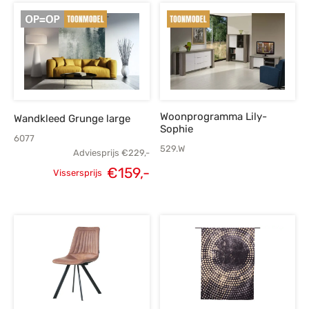
Woonprogramma Lily-
Wandkleed Grunge large
Sophie
6077
529.W
Adviesprijs
€
229,-
€
159,-
Vissersprijs
Oorspronkelijke
Huidige
prijs was:
prijs is:
€229,-.
€159,-.