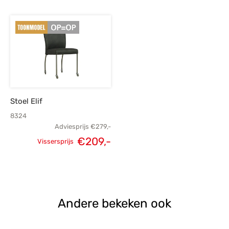
Stoel Elif
8324
Adviesprijs
€
279,-
Oorspronkelijke
Huidige
€
209,-
Vissersprijs
prijs was:
prijs is:
€279,-.
€209,-.
Andere bekeken ook