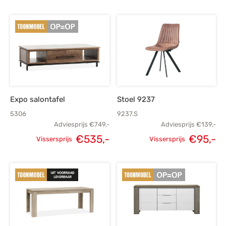
Expo salontafel
Stoel 9237
5306
9237.S
Adviesprijs
€
749,-
Adviesprijs
€
139,-
Oorspronkelijke
H
€
535,-
€
95,-
Vissersprijs
Vissersprijs
Oorspronkelijke
Huidige
prijs was:
p
prijs was:
prijs is:
€139,-.
€749,-.
€535,-.