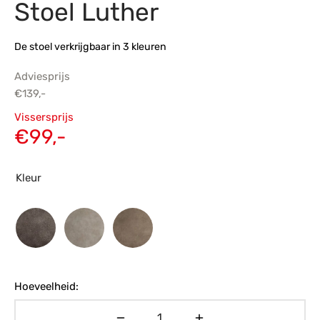
Stoel Luther
s
amerbank
eubelen
table
planken
en Toonmodellen
bekleding
dex PVC
et- en montageservice
De stoel verkrijgbaar in 3 kleuren
programma’s
nmeubelen
ichting toonmodel
ett PVC
Adviesprijs
€
139,-
chting
Oorspronkelijke
Vissersprijs
ratie
prijs was:
Huidige
€
99,-
€139,-.
prijs is:
modellen
€99,-.
Kleur
Hoeveelheid: