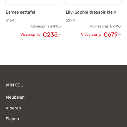
Esmee eettafel
Lily-Sophie dressoir klein
616A
529A
Adviesprijs
€
415,-
Adviesprijs
€
949,-
€
235,-
€
679,-
Vissersprijs
Vissersprijs
Oorspronkelijke
Huidige
Oorspronkelijke
H
prijs was:
prijs is:
prijs was:
p
€415,-.
€235,-.
€949,-.
€
WINKEL
Meubelen
Vloeren
Slapen