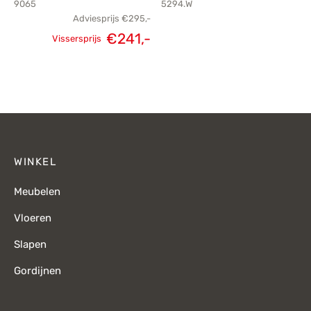
9065
5294.W
Adviesprijs
€
295,-
€
241,-
Vissersprijs
Oorspronkelijke
Huidige
prijs was:
prijs is:
€295,-.
€241,-.
WINKEL
Meubelen
Vloeren
Slapen
Gordijnen