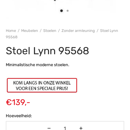
s
amerbank
eubelen
table
planken
en Toonmodellen
bekleding
dex PVC
et- en montageservice
programma’s
nmeubelen
ichting toonmodel
ett PVC
Home
/
Meubelen
/
Stoelen
/
Zonder armleuning
/
Stoel Lynn
95568
chting
Stoel Lynn 95568
ratie
Minimalistische moderne stoelen.
modellen
€
139,-
Hoeveelheid: