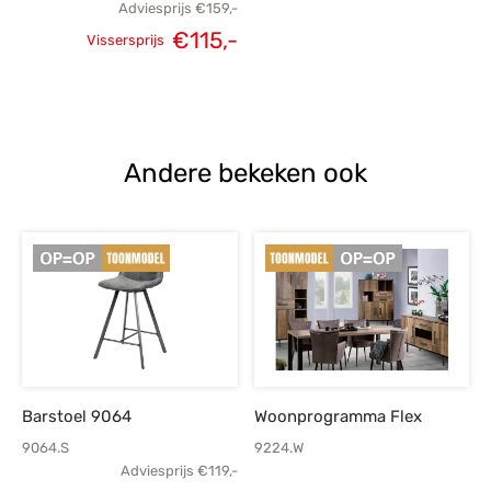
Adviesprijs
€
159,-
Oorspronkelijke
Huidige
€
115,-
Vissersprijs
prijs was:
prijs is:
€159,-.
€115,-.
Andere bekeken ook
Barstoel 9064
Woonprogramma Flex
9064.S
9224.W
Adviesprijs
€
119,-