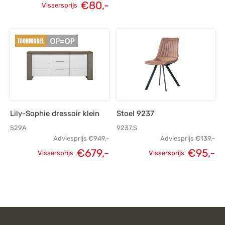
€
80,-
Vissersprijs
Oorspronkelijke
Huidige
prijs was:
prijs is:
€119,-.
€80,-.
Lily-Sophie dressoir klein
Stoel 9237
529A
9237.S
Adviesprijs
€
949,-
Adviesprijs
€
139,-
Oorspronkelijke
H
€
679,-
€
95,-
Vissersprijs
Vissersprijs
Oorspronkelijke
Huidige
prijs was:
p
prijs was:
prijs is:
€139,-.
€949,-.
€679,-.