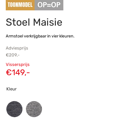
s
amerbank
eubelen
table
planken
en Toonmodellen
bekleding
dex PVC
et- en montageservice
Stoel Maisie
programma’s
nmeubelen
ichting toonmodel
ett PVC
Armstoel verkrijgbaar in vier kleuren.
chting
Adviesprijs
ratie
€
209,-
Oorspronkelijke
Vissersprijs
modellen
prijs was:
Huidige
€
149,-
€209,-.
prijs is:
€149,-.
Kleur