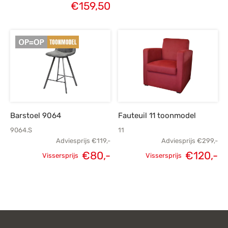
€
159,50
Barstoel 9064
Fauteuil 11 toonmodel
9064.S
11
Adviesprijs
€
119,-
Adviesprijs
€
299,-
€
80,-
€
120,-
Vissersprijs
Vissersprijs
Oorspronkelijke
Huidige
Oorspronkelijke
H
prijs was:
prijs is:
prijs was:
p
€119,-.
€80,-.
€299,-.
€