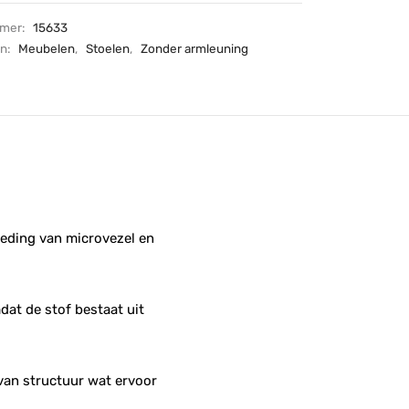
mmer:
15633
ën:
Meubelen
,
Stoelen
,
Zonder armleuning
leding van microvezel en
dat de stof bestaat uit
 van structuur wat ervoor