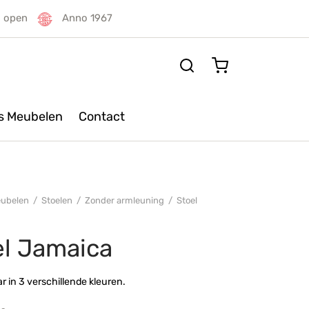
g open
Anno 1967
rs Meubelen
Contact
ubelen
/
Stoelen
/
Zonder armleuning
/
Stoel
el Jamaica
ar in 3 verschillende kleuren.