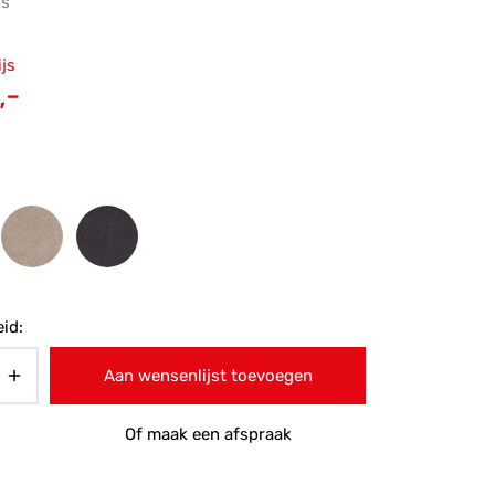
js
ronkelijke
ijs
 was:
Huidige
,-
-.
prijs is:
€105,-.
id:
Aan wensenlijst toevoegen
Of maak een afspraak