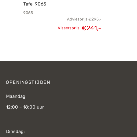
Tafel 9065
9065
Adviesprijs
€
295,-
€
241,-
Vissersprijs
Oorspronkelijke
Huidige
prijs was:
prijs is:
€295,-.
€241,-.
OPENINGSTIJDEN
Maandag:
12:00 – 18:00 uur
Dinsdag: