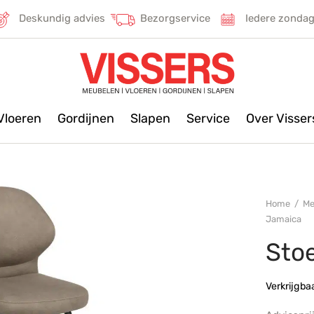
Deskundig advies
Bezorgservice
Iedere zonda
Vloeren
Gordijnen
Slapen
Service
Over Visse
Home
/
Me
Jamaica
Sto
Verkrijgba