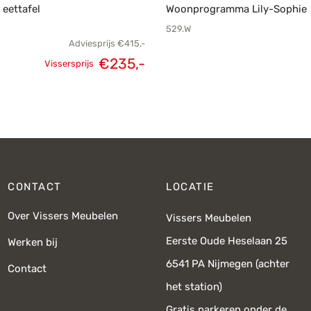
eettafel
Woonprogramma Lily-Sophie
529.W
Adviesprijs
€
415,-
€
235,-
Vissersprijs
Oorspronkelijke
Huidige
prijs was:
prijs is:
€415,-.
€235,-.
CONTACT
LOCATIE
Over Vissers Meubelen
Vissers Meubelen
Eerste Oude Heselaan 25
Werken bij
6541 PA Nijmegen (achter
Contact
het station)
Gratis parkeren onder de