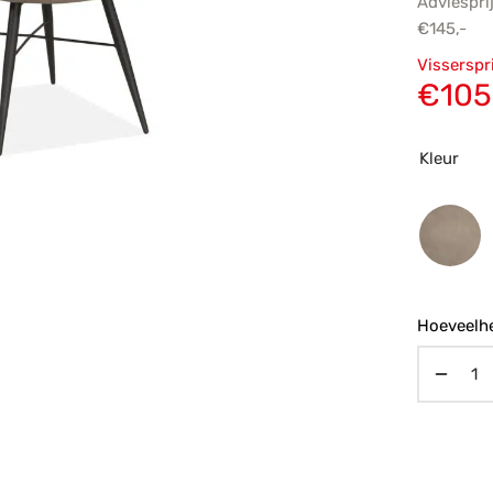
Adviespri
€
145,-
Oorsp
Visserspr
prijs
€
105
€145,
Kleur
Hoeveelhe