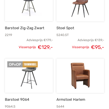
Barstoel Zig-Zag Zwart
Stoel Spot
2219
5240.ST
Adviesprijs
€
179,-
Adviesprijs
€
139,-
Oorspronkelijke
H
€
129,-
€
95,-
Vissersprijs
Vissersprijs
Oorspronkelijke
Huidige
prijs was:
p
prijs was:
prijs is:
€139,-.
€179,-.
€129,-.
Barstoel 9064
Armstoel Harlem
9064.S
5644