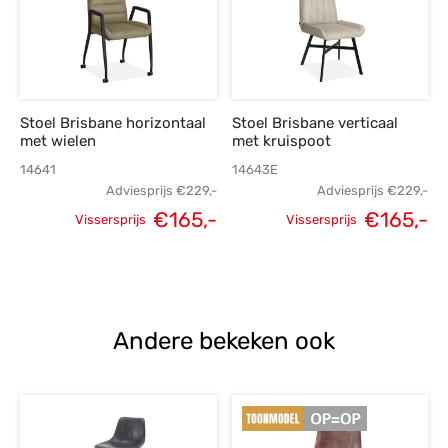
Stoel Brisbane horizontaal
Stoel Brisbane verticaal
met wielen
met kruispoot
14641
14643E
Adviesprijs
€
229,-
Adviesprijs
€
229,-
Oorspronkelijke
Huidige
Oorspronkelijke
H
€
165,-
€
165,-
Vissersprijs
Vissersprijs
prijs was:
prijs is:
prijs was:
p
€229,-.
€165,-.
€229,-.
€
Andere bekeken ook