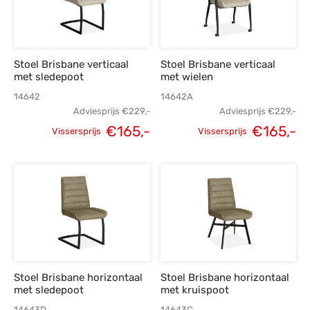
Stoel Brisbane verticaal
Stoel Brisbane verticaal
met sledepoot
met wielen
14642
14642A
Adviesprijs
€
229,-
Adviesprijs
€
229,-
Oorspronkelijke
Huidige
Oorspronkelijke
H
€
165,-
€
165,-
Vissersprijs
Vissersprijs
prijs was:
prijs is:
prijs was:
p
€229,-.
€165,-.
€229,-.
€
Stoel Brisbane horizontaal
Stoel Brisbane horizontaal
met sledepoot
met kruispoot
14643D
14643C