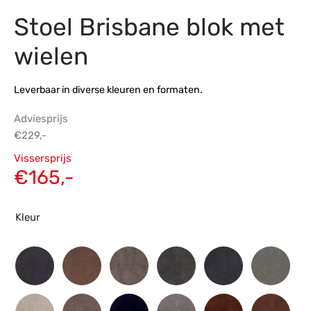
Stoel Brisbane blok met
s
amerbank
eubelen
table
planken
en Toonmodellen
bekleding
dex PVC
et- en montageservice
wielen
programma’s
nmeubelen
ichting toonmodel
ett PVC
Leverbaar in diverse kleuren en formaten.
chting
Adviesprijs
ratie
€
229,-
Oorspronkelijke
Vissersprijs
modellen
prijs was:
Huidige
€
165,-
€229,-.
prijs is:
€165,-.
Kleur