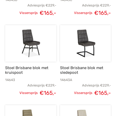
Adviesprijs
€
229,-
Adviesprijs
€
229,-
Oorspronkelijke
Huidige
Oorspronkelijke
H
€
165,-
€
165,-
Vissersprijs
Vissersprijs
prijs was:
prijs is:
prijs was:
p
€229,-.
€165,-.
€229,-.
€
Stoel Brisbane blok met
Stoel Brisbane blok met
kruispoot
sledepoot
14643
14643A
Adviesprijs
€
229,-
Adviesprijs
€
229,-
Oorspronkelijke
Huidige
Oorspronkelijke
H
€
165,-
€
165,-
Vissersprijs
Vissersprijs
prijs was:
prijs is:
prijs was:
p
€229,-.
€165,-.
€229,-.
€