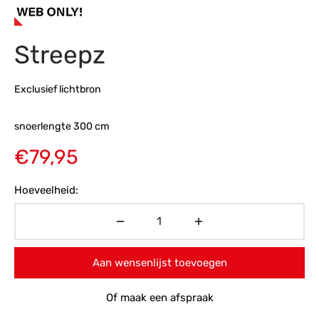
s
amerbank
eubelen
table
planken
en Toonmodellen
bekleding
dex PVC
et- en montageservice
Streepz
programma’s
nmeubelen
ichting toonmodel
ett PVC
Exclusief lichtbron
chting
snoerlengte 300 cm
ratie
€
79,95
modellen
Hoeveelheid:
Aan wensenlijst toevoegen
Of maak een afspraak