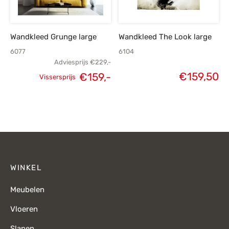
Wandkleed Grunge large
Wandkleed The Look large
6077
6104
Adviesprijs
€
229,-
€
159,50
€
159,-
Vissersprijs
Oorspronkelijke
Huidige
prijs was:
prijs is:
€229,-.
€159,-.
WINKEL
Meubelen
Vloeren
Slapen