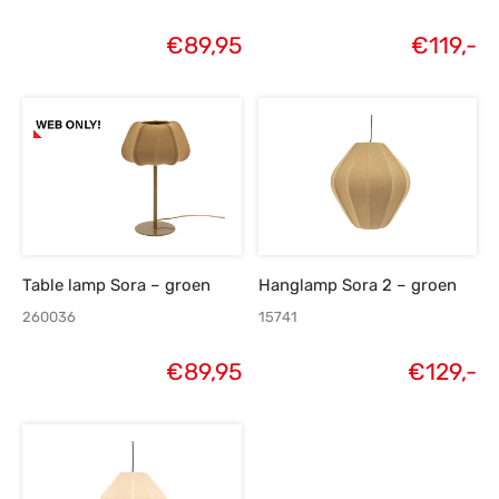
€
89,95
€
119,-
Table lamp Sora – groen
Hanglamp Sora 2 – groen
260036
15741
€
89,95
€
129,-