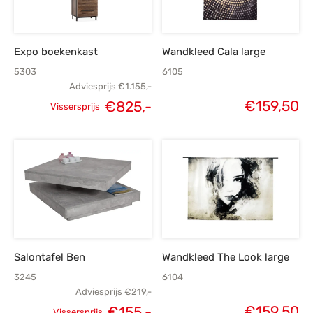
Expo boekenkast
Wandkleed Cala large
5303
6105
Adviesprijs
€
1.155,-
€
159,50
€
825,-
Vissersprijs
Oorspronkelijke
Huidige
prijs was:
prijs is:
€1.155,-.
€825,-.
Salontafel Ben
Wandkleed The Look large
3245
6104
Adviesprijs
€
219,-
€
159,50
€
155,-
Vissersprijs