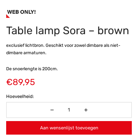
s
amerbank
eubelen
table
planken
en Toonmodellen
bekleding
dex PVC
et- en montageservice
Table lamp Sora – brown
programma’s
nmeubelen
ichting toonmodel
ett PVC
chting
exclusief lichtbron. Geschikt voor zowel dimbare als niet-
dimbare armaturen.
ratie
De snoerlengte is 200cm.
modellen
€
89,95
Hoeveelheid:
Aan wensenlijst toevoegen