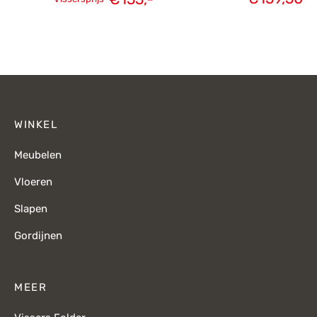
Oorspronkelijke
Huidige
prijs was:
prijs is:
€219,-.
€155,-.
WINKEL
Meubelen
Vloeren
Slapen
Gordijnen
MEER