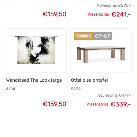
Adviesprijs
€
295,-
€
159,50
€
241,-
Vissersprijs
Oorspronkelijke
H
prijs was:
p
€295,-.
€
Wandkleed The Look large
Ottello salontafel
6104
5299
Adviesprijs
€
479,-
€
159,50
€
339,-
Vissersprijs
Oorspronkelijke
H
prijs was:
p
€479,-.
€