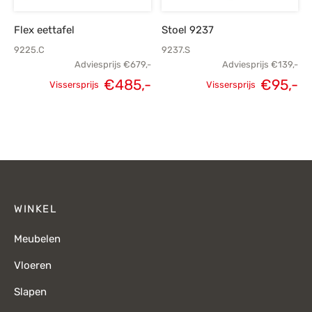
Flex eettafel
Stoel 9237
9225.C
9237.S
Adviesprijs
€
679,-
Adviesprijs
€
139,-
Oorspronkelijke
H
€
485,-
€
95,-
Vissersprijs
Vissersprijs
Oorspronkelijke
Huidige
prijs was:
p
prijs was:
prijs is:
€139,-.
€679,-.
€485,-.
WINKEL
Meubelen
Vloeren
Slapen