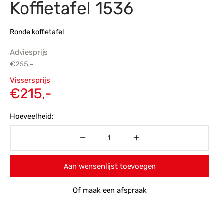
Koffietafel 1536
s
amerbank
eubelen
table
planken
en Toonmodellen
bekleding
dex PVC
et- en montageservice
Ronde koffietafel
programma’s
nmeubelen
ichting toonmodel
ett PVC
Adviesprijs
€
255,-
chting
Oorspronkelijke
Vissersprijs
ratie
prijs was:
Huidige
€
215,-
€255,-.
prijs is:
modellen
Hoeveelheid:
€215,-.
Aan wensenlijst toevoegen
Of maak een afspraak