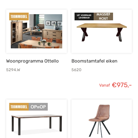
Woonprogramma Ottello
Boomstamtafel eiken
5294.W
5620
€
975,-
Vanaf