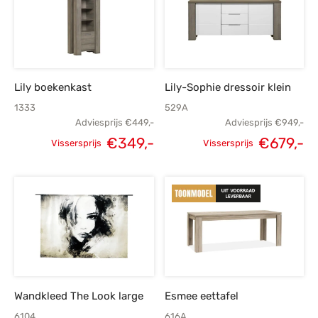
Lily boekenkast
Lily-Sophie dressoir klein
1333
529A
Adviesprijs
€
449,-
Adviesprijs
€
949,-
€
349,-
€
679,-
Vissersprijs
Vissersprijs
Oorspronkelijke
Huidige
Oorspronkelijke
H
prijs was:
prijs is:
prijs was:
p
€449,-.
€349,-.
€949,-.
€
Wandkleed The Look large
Esmee eettafel
6104
616A