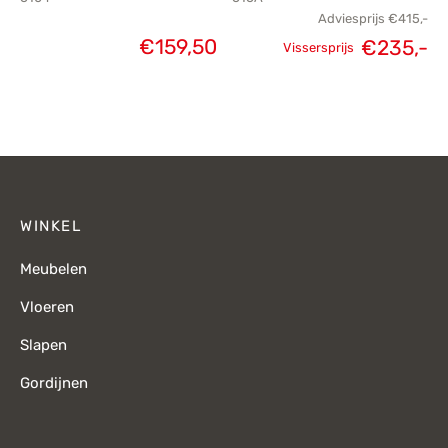
Adviesprijs
€
415,-
€
159,50
€
235,-
Vissersprijs
Oorspronkelijke
H
prijs was:
p
€415,-.
€
WINKEL
Meubelen
Vloeren
Slapen
Gordijnen