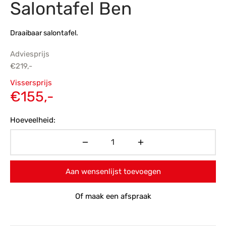
Salontafel Ben
s
amerbank
eubelen
table
planken
en Toonmodellen
bekleding
dex PVC
et- en montageservice
Draaibaar salontafel.
programma’s
nmeubelen
ichting toonmodel
ett PVC
Adviesprijs
€
219,-
chting
Oorspronkelijke
Vissersprijs
ratie
prijs was:
Huidige
€
155,-
€219,-.
prijs is:
modellen
Hoeveelheid:
€155,-.
Aan wensenlijst toevoegen
Of maak een afspraak