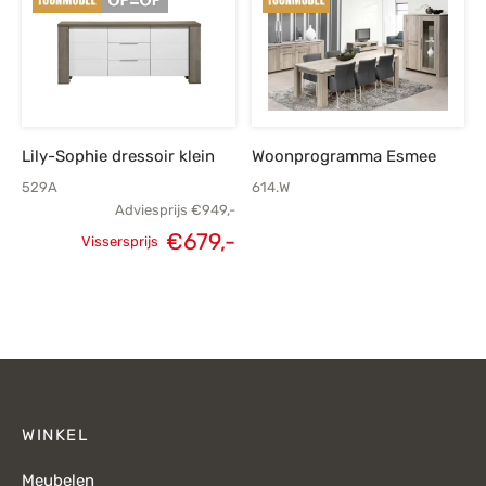
€219,-.
€
Lily-Sophie dressoir klein
Woonprogramma Esmee
529A
614.W
Adviesprijs
€
949,-
€
679,-
Vissersprijs
Oorspronkelijke
Huidige
prijs was:
prijs is:
€949,-.
€679,-.
WINKEL
Meubelen