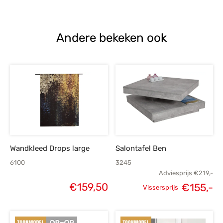
prijs is:
€1.595,-.
€1.199,-.
€
€1.139,-.
Andere bekeken ook
Wandkleed Drops large
Salontafel Ben
6100
3245
Adviesprijs
€
219,-
€
159,50
€
155,-
Vissersprijs
Oorspronkelijke
H
prijs was:
p