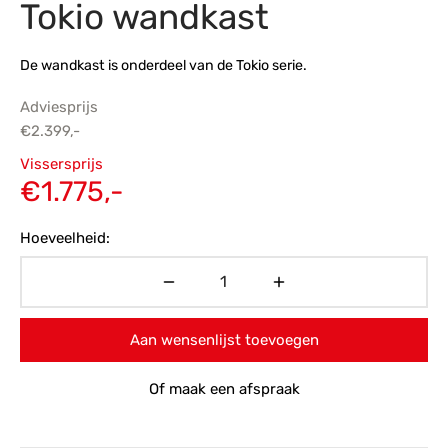
Tokio wandkast
s
amerbank
eubelen
table
planken
en Toonmodellen
bekleding
dex PVC
et- en montageservice
De wandkast is onderdeel van de Tokio serie.
programma’s
nmeubelen
ichting toonmodel
ett PVC
Adviesprijs
€
2.399,-
chting
Oorspronkelijke
Vissersprijs
ratie
prijs was:
Huidige
€
1.775,-
€2.399,-.
prijs is:
modellen
Hoeveelheid:
€1.775,-.
Aan wensenlijst toevoegen
Of maak een afspraak