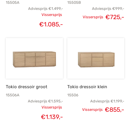
15505A
15505B
Adviesprijs
€
1.499,-
Adviesprijs
€
999,-
Vissersprijs
€
725,-
Vissersprijs
Oorspronkelijke
Oorspronkelijke
H
€
1.085,-
Huidige
prijs was:
prijs was:
p
prijs is:
€1.499,-.
€999,-.
€
€1.085,-.
Tokio dressoir groot
Tokio dressoir klein
15506A
15506
Adviesprijs
€
1.595,-
Adviesprijs
€
1.199,-
Vissersprijs
€
855,-
Vissersprijs
Oorspronkelijke
Oorspronkelijke
H
€
1.139,-
Huidige
prijs was:
prijs was:
p