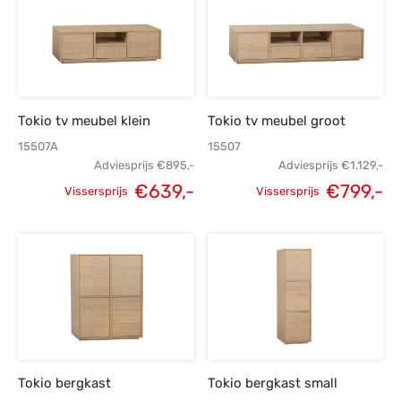
Tokio tv meubel klein
Tokio tv meubel groot
15507A
15507
Adviesprijs
€
895,-
Adviesprijs
€
1.129,-
€
639,-
€
799,-
Vissersprijs
Vissersprijs
Oorspronkelijke
Huidige
Oorspronkelijke
H
prijs was:
prijs is:
prijs was:
p
€895,-.
€639,-.
€1.129,-.
€
Tokio bergkast
Tokio bergkast small