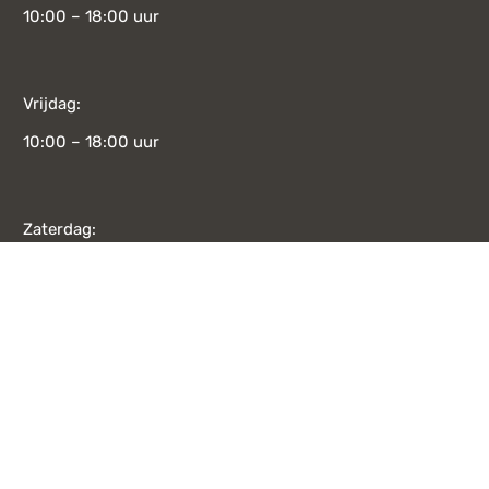
10:00 – 18:00 uur
Vrijdag:
10:00 – 18:00 uur
Zaterdag:
10:00 – 17:00 uur
Zondag:
CATEGORIE
12:00 – 17:00 uur
Meubelen
Banken
Banken
Bekijk alle openingstijden