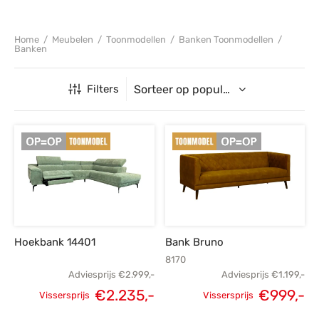
Home
/
Meubelen
/
Toonmodellen
/
Banken Toonmodellen
/
Banken
Filters
Hoekbank 14401
Bank Bruno
8170
Adviesprijs
€
2.999,-
Adviesprijs
€
1.199,-
€
2.235,-
€
999,-
Vissersprijs
Vissersprijs
Oorspronkelijke
Huidige
Oorspronkelijke
H