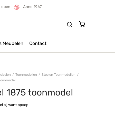
g open
Anno 1967
rs Meubelen
Contact
ubelen
/
Toonmodellen
/
Stoelen Toonmodellen
/
 toonmodel
el 1875 toonmodel
el bij want op=op