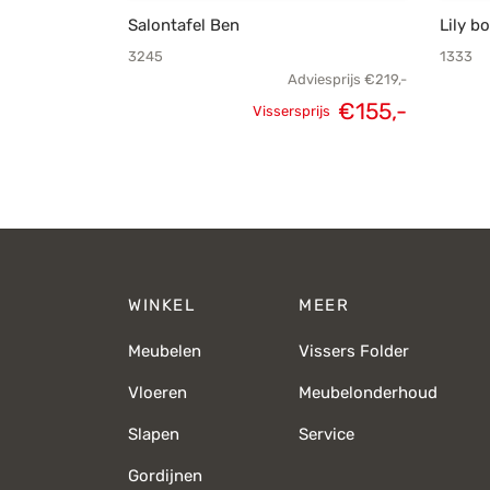
Salontafel Ben
Lily b
3245
1333
Adviesprijs
€
219,-
€
155,-
Vissersprijs
Oorspronkelijke
Huidige
prijs was:
prijs is:
€219,-.
€155,-.
WINKEL
MEER
Meubelen
Vissers Folder
Vloeren
Meubelonderhoud
Slapen
Service
Gordijnen