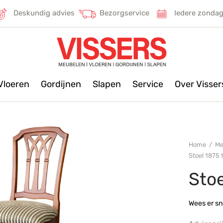
Deskundig advies
Bezorgservice
Iedere zonda
Vloeren
Gordijnen
Slapen
Service
Over Visse
Home
/
Me
Stoel 1875
Sto
Wees er sn