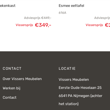
oekenkast
Esmee eettafel
616A
Adviesprijs
€
449,-
Adviesprij
€
349,-
€
Vissersprijs
Vissersprijs
Oorspronkelijke
Huidige
Oorspronke
prijs was:
prijs is:
prij
€449,-.
€349,-.
€
CONTACT
LOCATIE
Over Vissers Meubelen
Vissers Meubelen
Eerste Oude Heselaan 25
Werken bij
6541 PA Nijmegen (achter
Contact
het station)