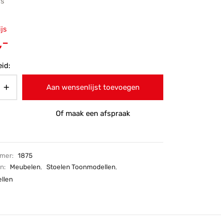
js
ronkelijke
ijs
 was:
Huidige
,-
-.
prijs is:
id:
€357,-.
Aan wensenlijst toevoegen
Of maak een afspraak
mmer:
1875
ën:
Meubelen
,
Stoelen Toonmodellen
,
llen