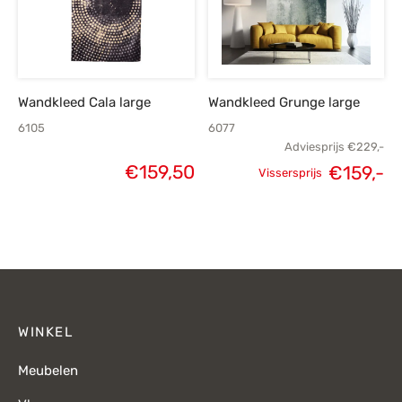
Wandkleed Cala large
Wandkleed Grunge large
6105
6077
Adviesprijs
€
229,-
€
159,50
€
159,-
Vissersprijs
Oorspronkelijke
H
prijs was:
p
€229,-.
€
WINKEL
Meubelen