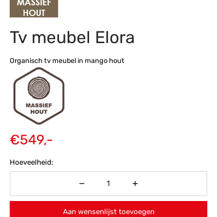
s
amerbank
eubelen
table
planken
en Toonmodellen
bekleding
dex PVC
et- en montageservice
Tv meubel Elora
programma’s
nmeubelen
ichting toonmodel
ett PVC
Organisch tv meubel in mango hout
chting
ratie
modellen
€
549,-
Hoeveelheid:
Aan wensenlijst toevoegen