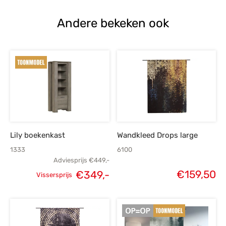
Andere bekeken ook
Lily boekenkast
Wandkleed Drops large
1333
6100
Adviesprijs
€
449,-
€
159,50
€
349,-
Vissersprijs
Oorspronkelijke
Huidige
prijs was:
prijs is:
€449,-.
€349,-.