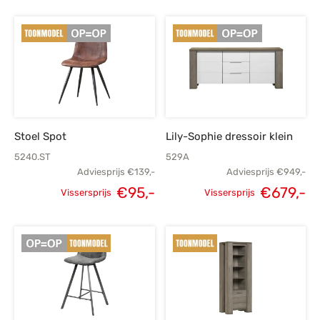
Stoel Spot
Lily-Sophie dressoir klein
5240.ST
529A
Adviesprijs
€
139,-
Adviesprijs
€
949,-
Oorspronkelijke
Huidige
€
95,-
€
679,-
Vissersprijs
Vissersprijs
Oorspronkelijke
H
prijs was:
prijs is:
prijs was:
p
€139,-.
€95,-.
€949,-.
€