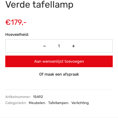
Verde tafellamp
s
amerbank
eubelen
table
planken
en Toonmodellen
bekleding
dex PVC
et- en montageservice
€
179,-
programma’s
nmeubelen
ichting toonmodel
ett PVC
Hoeveelheid:
chting
ratie
modellen
Aan wensenlijst toevoegen
Of maak een afspraak
Artikelnummer:
15492
Categorieën:
Meubelen
,
Tafellampen
,
Verlichting