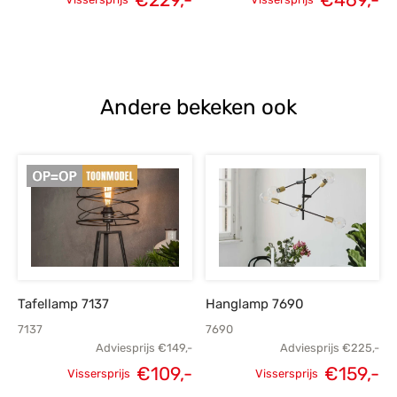
Oorspronkelijke
Huidige
Oorspronkelijke
H
prijs was:
prijs is:
prijs was:
p
€299,-.
€229,-.
€659,-.
€
Andere bekeken ook
Tafellamp 7137
Hanglamp 7690
7137
7690
Adviesprijs
€
149,-
Adviesprijs
€
225,-
€
109,-
€
159,-
Vissersprijs
Vissersprijs
Oorspronkelijke
Huidige
Oorspronkelijke
H