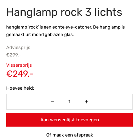
Hanglamp rock 3 lichts
s
amerbank
eubelen
table
planken
en Toonmodellen
bekleding
dex PVC
et- en montageservice
hanglamp ‘rock’ is een echte eye-catcher. De hanglamp is
programma’s
nmeubelen
ichting toonmodel
ett PVC
gemaakt uit mond geblazen glas.
chting
Adviesprijs
€
299,-
ratie
Oorspronkelijke
Vissersprijs
modellen
prijs was:
Huidige
€
249,-
€299,-.
prijs is:
Hoeveelheid:
€249,-.
Aan wensenlijst toevoegen
Of maak een afspraak