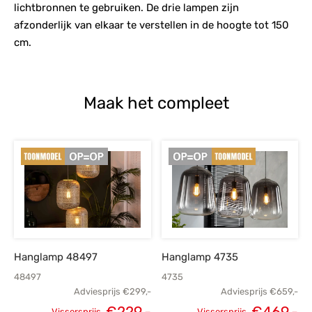
lichtbronnen te gebruiken. De drie lampen zijn
afzonderlijk van elkaar te verstellen in de hoogte tot 150
cm.
Maak het compleet
Hanglamp 48497
Hanglamp 4735
48497
4735
Adviesprijs
€
299,-
Adviesprijs
€
659,-
€
229,-
€
469,-
Vissersprijs
Vissersprijs