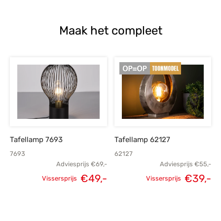
Maak het compleet
Tafellamp 7693
Tafellamp 62127
7693
62127
Adviesprijs
€
69,-
Adviesprijs
€
55,-
€
49,-
€
39,-
Vissersprijs
Vissersprijs
Oorspronkelijke
Huidige
Oorspronkelijke
H
prijs was:
prijs is:
prijs was:
p