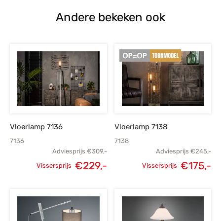
€69,-.
€49,-.
€55,-.
Andere bekeken ook
Vloerlamp 7136
Vloerlamp 7138
7136
7138
Adviesprijs
€
309,-
Adviesprijs
€
245,-
€
229,-
€
175,-
Vissersprijs
Vissersprijs
Oorspronkelijke
Huidige
Oorspronkelijke
H
prijs was:
prijs is:
prijs was:
p
€309,-.
€229,-.
€245,-.
€