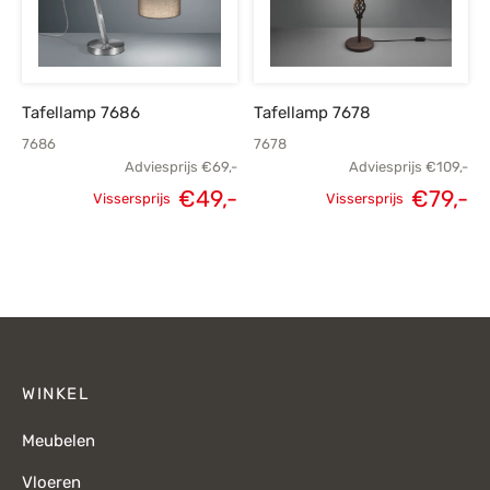
Tafellamp 7686
Tafellamp 7678
7686
7678
Adviesprijs
€
69,-
Adviesprijs
€
109,-
€
49,-
€
79,-
Vissersprijs
Vissersprijs
Oorspronkelijke
Huidige
Oorspronkelijke
H
prijs was:
prijs is:
prijs was:
p
€69,-.
€49,-.
€109,-.
WINKEL
Meubelen
Vloeren