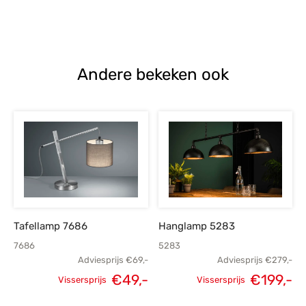
Oorspronkelijke
Huidige
prijs was:
prijs is:
€55,-.
€39,-.
Andere bekeken ook
Tafellamp 7686
Hanglamp 5283
7686
5283
Adviesprijs
€
69,-
Adviesprijs
€
279,-
€
49,-
€
199,-
Vissersprijs
Vissersprijs
Oorspronkelijke
Huidige
Oorspronkelijke
H