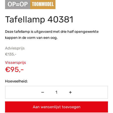
s
amerbank
eubelen
table
planken
en Toonmodellen
bekleding
dex PVC
et- en montageservice
Tafellamp 40381
programma’s
nmeubelen
ichting toonmodel
ett PVC
Deze tafellamp is uitgevoerd met drie half opengewerkte
chting
kappen in de vorm van een oog.
ratie
Adviesprijs
€
135,-
modellen
Oorspronkelijke
Vissersprijs
prijs was:
Huidige
€
95,-
€135,-.
prijs is:
Hoeveelheid:
€95,-.
Aan wensenlijst toevoegen