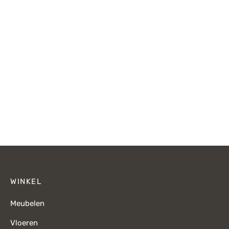
€279,-.
€199,-.
€225,-.
€
WINKEL
Meubelen
Vloeren