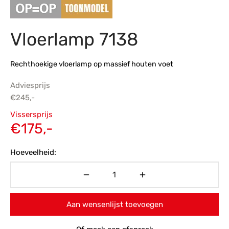
s
amerbank
eubelen
table
planken
en Toonmodellen
bekleding
dex PVC
et- en montageservice
Vloerlamp 7138
programma’s
nmeubelen
ichting toonmodel
ett PVC
Rechthoekige vloerlamp op massief houten voet
chting
Adviesprijs
ratie
€
245,-
Oorspronkelijke
Vissersprijs
modellen
prijs was:
Huidige
€
175,-
€245,-.
prijs is:
Hoeveelheid:
€175,-.
Aan wensenlijst toevoegen