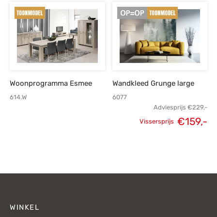
prijs was:
prijs is:
€1.155,-.
€825,-.
Woonprogramma Esmee
Wandkleed Grunge large
614.W
6077
Adviesprijs
€
229,-
€
159,-
Vissersprijs
Oorspronkelijke
H
prijs was:
p
€229,-.
€
WINKEL