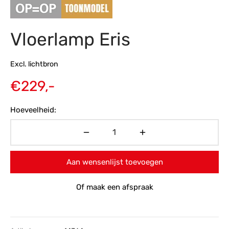
s
amerbank
eubelen
table
planken
en Toonmodellen
bekleding
dex PVC
et- en montageservice
Vloerlamp Eris
programma’s
nmeubelen
ichting toonmodel
ett PVC
Excl. lichtbron
chting
€
229,-
ratie
Hoeveelheid:
modellen
Aan wensenlijst toevoegen
Of maak een afspraak