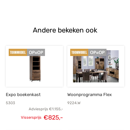
Andere bekeken ook
Expo boekenkast
Woonprogramma Flex
5303
9224.W
Adviesprijs
€
1.155,-
€
825,-
Vissersprijs
Oorspronkelijke
Huidige