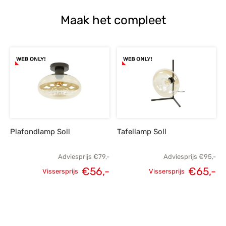
Maak het compleet
Plafondlamp Soll
Tafellamp Soll
Adviesprijs
€
79,-
Adviesprijs
€
95,-
€
56,-
€
65,-
Vissersprijs
Vissersprijs
Oorspronkelijke
Huidige
Oorspronkelijke
H
prijs was:
prijs is:
prijs was:
p
€79,-.
€56,-.
€95,-.