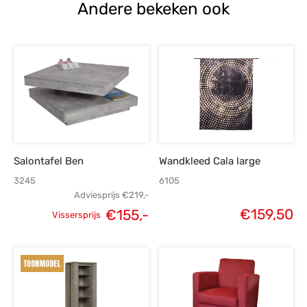
Andere bekeken ook
Salontafel Ben
Wandkleed Cala large
3245
6105
Adviesprijs
€
219,-
€
159,50
€
155,-
Vissersprijs
Oorspronkelijke
Huidige
prijs was:
prijs is:
€219,-.
€155,-.