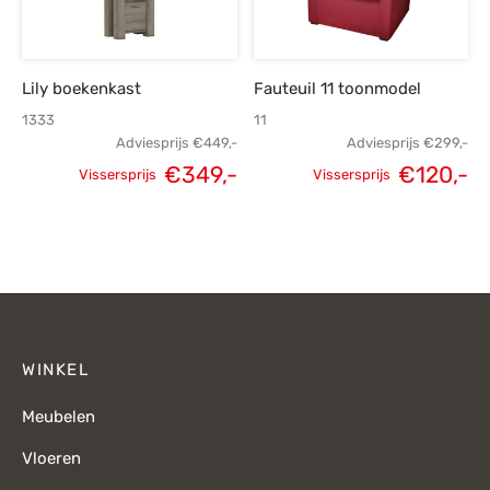
Lily boekenkast
Fauteuil 11 toonmodel
1333
11
Adviesprijs
€
449,-
Adviesprijs
€
299,-
€
349,-
€
120,-
Vissersprijs
Vissersprijs
Oorspronkelijke
Huidige
Oorspronkelijke
H
prijs was:
prijs is:
prijs was:
p
€449,-.
€349,-.
€299,-.
€
WINKEL
Meubelen
Vloeren