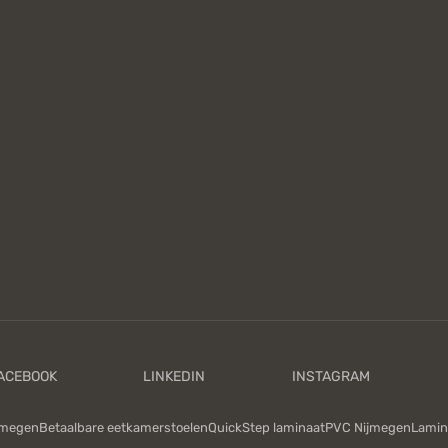
jmegen
Betaalbare eetkamerstoelen
QuickStep laminaat
PVC Nijmegen
Lamin