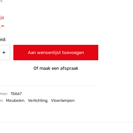
js
ronkelijke
ijs
 was:
Huidige
,-
-.
prijs is:
id:
€139,-.
Aan wensenlijst toevoegen
Of maak een afspraak
mmer:
15667
ën:
Meubelen
,
Verlichting
,
Vloerlampen