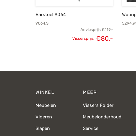
Barstoel 9064
Woonp
9064.S
5294.W
Adviesprijs
€
119,-
€
80,-
Vissersprijs
Oorspronkelijke
Huidige
prijs was:
prijs is:
€119,-.
€80,-.
WINKEL
MEER
Meubelen
Vissers Folder
Vloeren
Meubelonderhoud
Slapen
Service