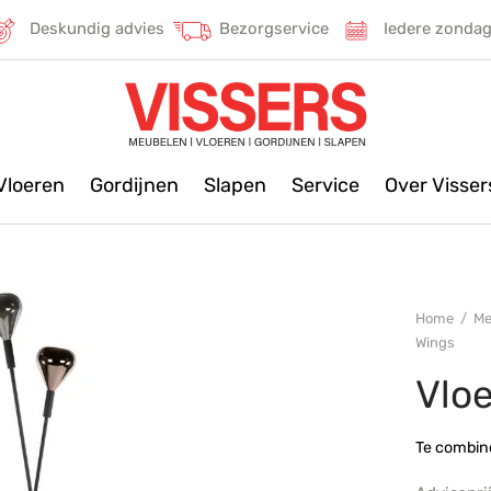
Deskundig advies
Bezorgservice
Iedere zonda
Vloeren
Gordijnen
Slapen
Service
Over Visse
Home
/
Me
Wings
Vlo
Te combine