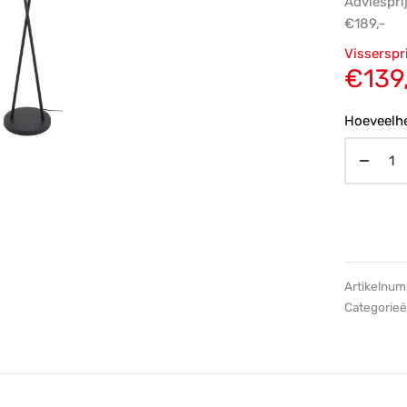
Adviespri
€
189,-
Oorsp
Visserspr
prijs
€
139
€189,
Hoeveelhe
Artikelnu
Categorie