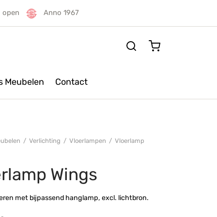
g open
Anno 1967
rs Meubelen
Contact
ubelen
/
Verlichting
/
Vloerlampen
/
Vloerlamp
erlamp Wings
ren met bijpassend hanglamp, excl. lichtbron.