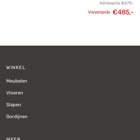
Adviesprijs
€
679,-
€
485,-
Vissersprijs
Oorspronkelijke
H
prijs was:
p
€679,-.
€
WINKEL
Meubelen
Vloeren
Slapen
Gordijnen
MEER