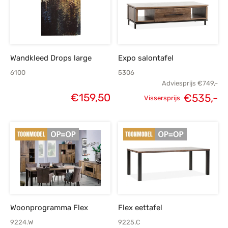
Wandkleed Drops large
Expo salontafel
6100
5306
Adviesprijs
€
749,-
€
159,50
€
535,-
Vissersprijs
Oorspronkelijke
H
prijs was:
p
€749,-.
€
Woonprogramma Flex
Flex eettafel
9224.W
9225.C