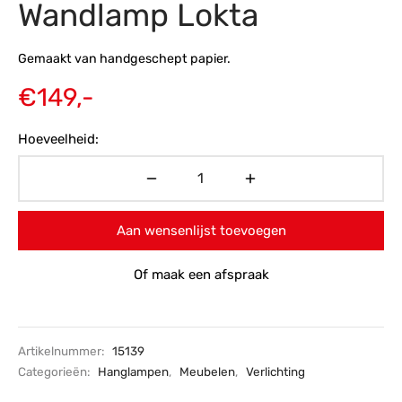
Wandlamp Lokta
s
amerbank
eubelen
table
planken
en Toonmodellen
bekleding
dex PVC
et- en montageservice
Gemaakt van handgeschept papier.
programma’s
nmeubelen
ichting toonmodel
ett PVC
€
149,-
chting
Hoeveelheid:
ratie
modellen
Aan wensenlijst toevoegen
Of maak een afspraak
Artikelnummer:
15139
Categorieën:
Hanglampen
,
Meubelen
,
Verlichting