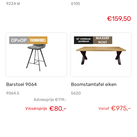
9224.W
6105
€
159,50
Barstoel 9064
Boomstamtafel eiken
9064.S
5620
Adviesprijs
€
119,-
€
975,-
€
80,-
Vissersprijs
Vanaf
Oorspronkelijke
Huidige
prijs was:
prijs is:
€119,-.
€80,-.