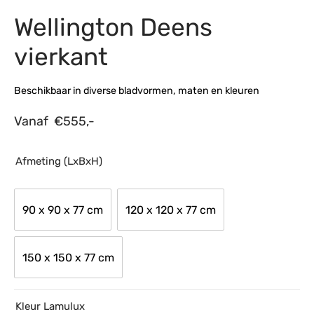
Wellington Deens
s
amerbank
eubelen
table
planken
en Toonmodellen
bekleding
dex PVC
et- en montageservice
vierkant
programma’s
nmeubelen
ichting toonmodel
ett PVC
Beschikbaar in diverse bladvormen, maten en kleuren
chting
Vanaf
€
555,-
ratie
modellen
Afmeting (LxBxH)
90 x 90 x 77 cm
120 x 120 x 77 cm
150 x 150 x 77 cm
Kleur Lamulux