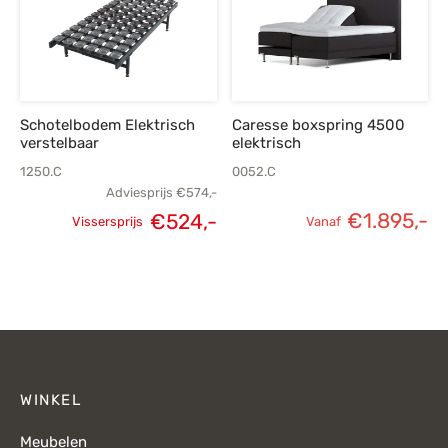
€1
Schotelbodem Elektrisch
Caresse boxspring 4500
verstelbaar
elektrisch
1250.C
0052.C
Adviesprijs
€
574,-
Oorspronkelijke
Huidige
€
1.895,-
€
524,-
Vissersprijs
Vanaf
prijs was:
prijs is:
€574,-.
€524,-.
WINKEL
Meubelen