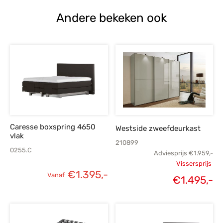
Andere bekeken ook
Caresse boxspring 4650
Westside zweefdeurkast
vlak
210899
0255.C
Adviesprijs
€
1.959,-
Vissersprijs
€
1.395,-
Vanaf
Oorspronk
€
1.495,-
H
prij
€1.