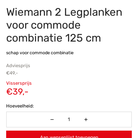
Wiemann 2 Legplanken
s
amerbank
eubelen
table
planken
en Toonmodellen
bekleding
dex PVC
et- en montageservice
voor commode
programma’s
nmeubelen
ichting toonmodel
ett PVC
combinatie 125 cm
chting
schap voor commode combinatie
ratie
Adviesprijs
modellen
€
49,-
Oorspronkelijke
Vissersprijs
prijs was:
Huidige
€
39,-
€49,-.
prijs is:
Hoeveelheid:
€39,-.
Aan wensenlijst toevoegen