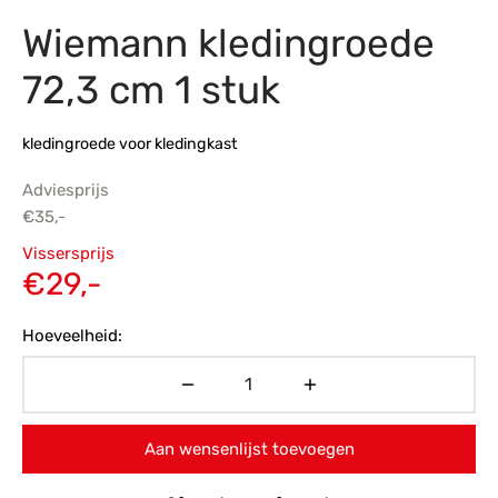
Wiemann kledingroede
s
amerbank
eubelen
table
planken
en Toonmodellen
bekleding
dex PVC
et- en montageservice
72,3 cm 1 stuk
programma’s
nmeubelen
ichting toonmodel
ett PVC
kledingroede voor kledingkast
chting
Adviesprijs
ratie
€
35,-
Oorspronkelijke
Vissersprijs
modellen
prijs was:
Huidige
€
29,-
€35,-.
prijs is:
Hoeveelheid:
€29,-.
Aan wensenlijst toevoegen