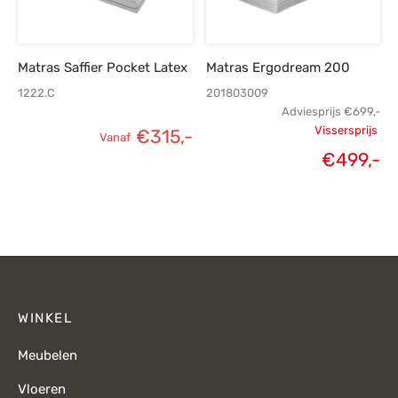
Matras Saffier Pocket Latex
Matras Ergodream 200
1222.C
201803009
Adviesprijs
€
699,-
Vissersprijs
€
315,-
Vanaf
Oorspronk
€
499,-
H
prij
p
€
€
WINKEL
Meubelen
Vloeren