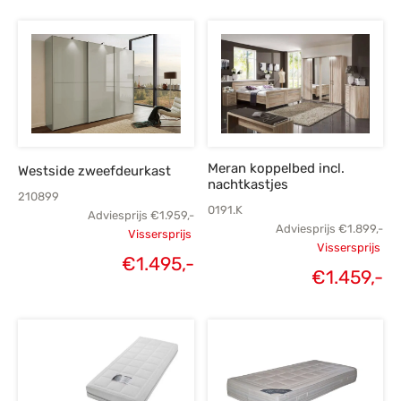
Meran koppelbed incl.
Westside zweefdeurkast
nachtkastjes
210899
0191.K
Adviesprijs
€
1.959,-
Adviesprijs
€
1.899,-
Vissersprijs
Vissersprijs
Oorspronkelijke
€
1.495,-
Oorspronk
€
1.459,-
Huidige
prijs was:
H
prij
prijs is:
€1.959,-.
€1.
€1.495,-.
€1