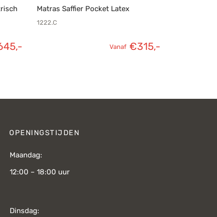
risch
Matras Saffier Pocket Latex
1222.C
645,-
€
315,-
Vanaf
OPENINGSTIJDEN
Maandag:
12:00 – 18:00 uur
Dinsdag: