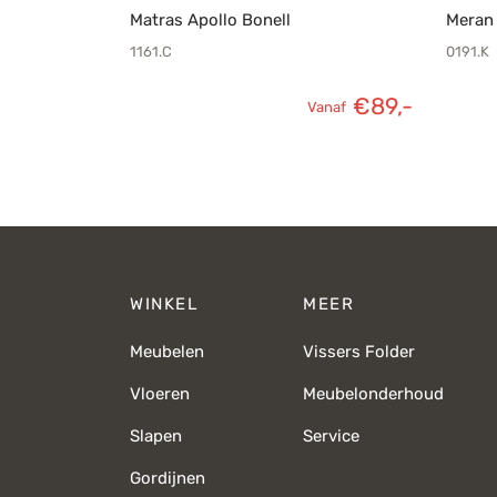
Matras Apollo Bonell
Meran 
1161.C
0191.K
€
89,-
Vanaf
WINKEL
MEER
Meubelen
Vissers Folder
Vloeren
Meubelonderhoud
Slapen
Service
Gordijnen