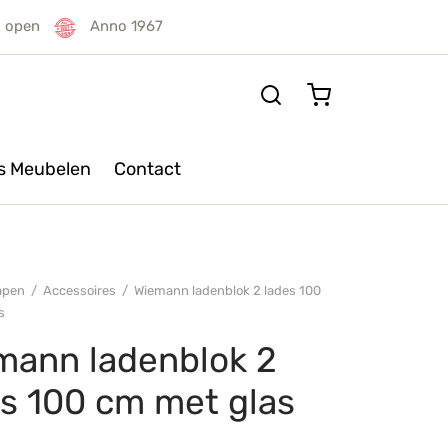
g open
Anno 1967
rs Meubelen
Contact
apen
/
Accessoires
/
Wiemann ladenblok 2 lades 100
s
mann ladenblok 2
es 100 cm met glas