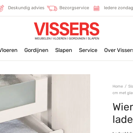
Deskundig advies
Bezorgservice
Iedere zonda
Vloeren
Gordijnen
Slapen
Service
Over Visse
Home
/
Sl
cm met gla
Wie
lad