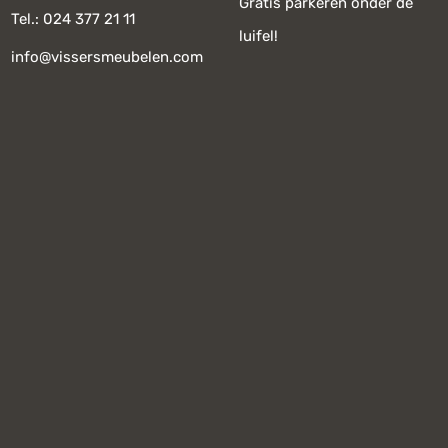
Gratis parkeren onder de
Tel.: 024 377 21 11
luifel!
info@vissersmeubelen.com