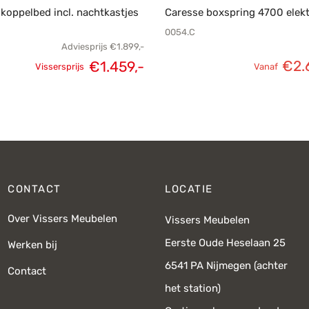
koppelbed incl. nachtkastjes
Caresse boxspring 4700 elekt
0054.C
Adviesprijs
€
1.899,-
€
2.
€
1.459,-
Vissersprijs
Vanaf
Oorspronkelijke
Huidige
prijs was:
prijs is:
€1.899,-.
€1.459,-.
CONTACT
LOCATIE
Over Vissers Meubelen
Vissers Meubelen
Eerste Oude Heselaan 25
Werken bij
6541 PA Nijmegen (achter
Contact
het station)