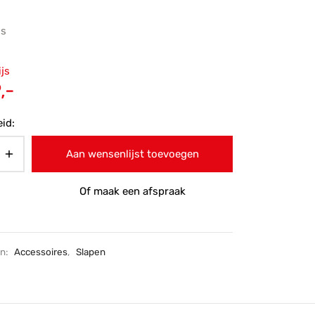
js
ronkelijke
ijs
 was:
Huidige
,-
,-.
prijs is:
id:
€339,-.
Aan wensenlijst toevoegen
Of maak een afspraak
ën:
Accessoires
,
Slapen