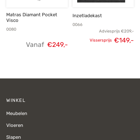
Matras Diamant Pocket
Inzetladekast
Visco
0066
0080
Adviesprijs
€
209,-
€
149,-
Vissersprijs
Vanaf
€
249,-
Oorspronkelijke
H
prijs was:
p
€209,-.
€
WINKEL
Meubelen
Vloeren
Slapen