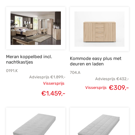
Meran koppelbed incl.
Kommode easy plus met
nachtkastjes
deuren en laden
0191.K
704.A
Adviesprijs
€
1.899,-
Adviesprijs
€
432,-
Vissersprijs
€
309,-
Vissersprijs
Oorspronkelijke
€
1.459,-
Oorspronkelijke
H
Huidige
prijs was:
prijs was:
p
prijs is:
€1.899,-.
€432,-.
€
€1.459,-.