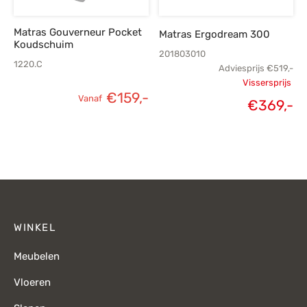
Matras Gouverneur Pocket
Matras Ergodream 300
Koudschuim
201803010
1220.C
Adviesprijs
€
519,-
Vissersprijs
€
159,-
Vanaf
Oorspronk
€
369,-
H
prij
p
€
€
WINKEL
Meubelen
Vloeren